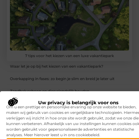
7 tips voor het kiezen van een luxe vakantiepark
Waar let je op bij het kiezen van een vakantiepark?
Overkapping in fases: zo begin je slim en breid je later uit
Zandbak schoon en diervriendelijk houden
Uw privacy is belangrijk voor ons
Vind de perfecte garage in Eerbeek
Om u een prettige en persoonlijke ervaring op onze website te bieden,
maken wij gebruik van cookies en vergelijkbare technologieën. Hierme
Aanrijdbeveiliging: voorkom schade, stilstand en onveilige
verkrijgen wij inzicht in hoe onze site wordt gebruikt, zodat we onze di
situaties op de werkvloer
kunnen verbeteren. Afhankelijk van uw instellingen kunnen cookies oo
worden gebruikt voor gepersonaliseerde advertenties en statistische
Rijlessen in Haarlem? Zo vergroot je jouw kans om sneller te
analyses. Meer hierover leest u in ons cookiebeleid.
slagen