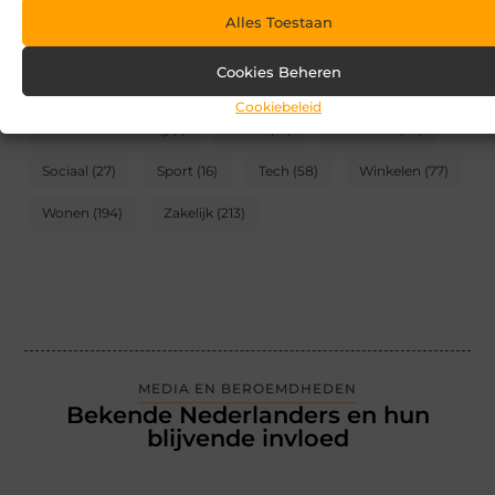
Alles Toestaan
CATEGORIEËN
Cookies Beheren
Blog
(2)
Games
(174)
Gezondheid
(95)
Cookiebeleid
Internet marketing
(1)
Kunst
(10)
Recreatie
(62)
Sociaal
(27)
Sport
(16)
Tech
(58)
Winkelen
(77)
Wonen
(194)
Zakelijk
(213)
MEDIA EN BEROEMDHEDEN
Bekende Nederlanders en hun
blijvende invloed