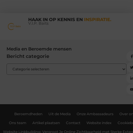
HAAK IN OP KENNIS EN
INSPIRATIE.
V.I.P. Baits
Media en Beroemde mensen
Bericht categorie
Beroemdheden
Uit de Media
Onze Ambassadeurs
Over o
Ons team
Artikel plaatsen
Contact
Website index
Cookiebe
Website Linkbuilding: Vergroot Je Online Zichtbaarheid met Sterke Exter