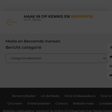
HAAK IN OP KENNIS EN
INSPIRATIE.
V.I.P. Baits
Media en Beroemde mensen
Bericht categorie
Beroemdheden
Uit de Media
Onze Ambassadeurs
Over o
Ons team
Artikel plaatsen
Contact
Website index
Cookiebe
Website Linkbuilding: Vergroot Je Online Zichtbaarheid met Sterke Exter