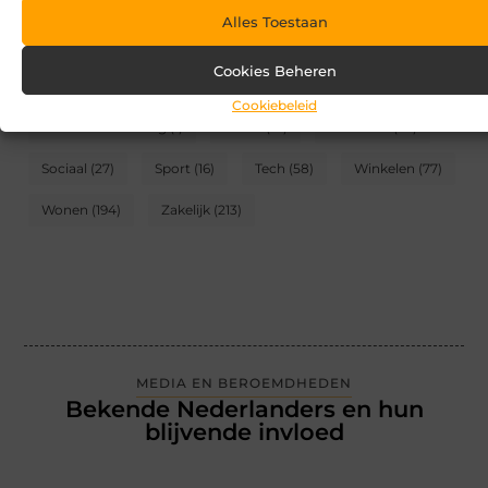
Alles Toestaan
CATEGORIEËN
Cookies Beheren
Blog
(2)
Games
(174)
Gezondheid
(95)
Cookiebeleid
Internet marketing
(1)
Kunst
(10)
Recreatie
(62)
Sociaal
(27)
Sport
(16)
Tech
(58)
Winkelen
(77)
Wonen
(194)
Zakelijk
(213)
MEDIA EN BEROEMDHEDEN
Bekende Nederlanders en hun
blijvende invloed