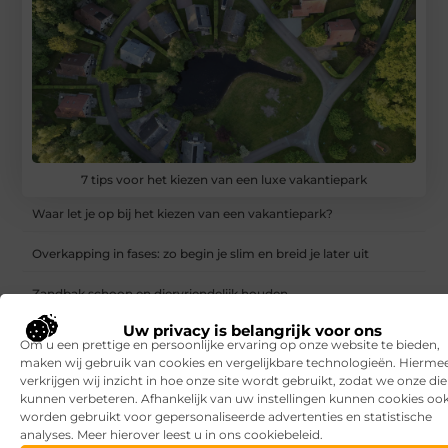
7 tips voor het kiezen van een luxe vakantiepark
Waar let je op bij het kiezen van een vakantiepark?
Overkapping in fases: zo begin je slim en breid je later uit
Zandbak schoon en diervriendelijk houden
Uw privacy is belangrijk voor ons
Vind de perfecte garage in Eerbeek
Om u een prettige en persoonlijke ervaring op onze website te bieden,
maken wij gebruik van cookies en vergelijkbare technologieën. Hierme
Aanrijdbeveiliging: voorkom schade, stilstand en onveilige
verkrijgen wij inzicht in hoe onze site wordt gebruikt, zodat we onze di
situaties op de werkvloer
kunnen verbeteren. Afhankelijk van uw instellingen kunnen cookies oo
worden gebruikt voor gepersonaliseerde advertenties en statistische
Rijlessen in Haarlem? Zo vergroot je jouw kans om sneller te
analyses. Meer hierover leest u in ons cookiebeleid.
slagen