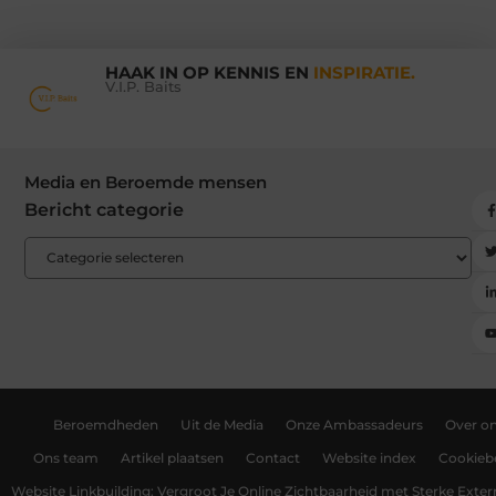
HAAK IN OP KENNIS EN
INSPIRATIE.
V.I.P. Baits
Media en Beroemde mensen
Bericht categorie
Beroemdheden
Uit de Media
Onze Ambassadeurs
Over o
Ons team
Artikel plaatsen
Contact
Website index
Cookiebe
Website Linkbuilding: Vergroot Je Online Zichtbaarheid met Sterke Exter