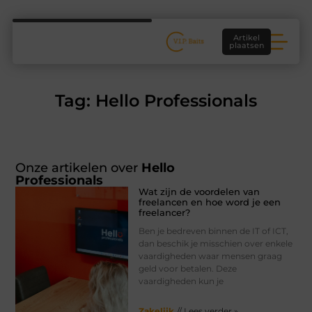
Artikel
plaatsen
Tag: Hello Professionals
Onze artikelen over
Hello
Professionals
Wat zijn de voordelen van
freelancen en hoe word je een
freelancer?
Ben je bedreven binnen de IT of ICT,
dan beschik je misschien over enkele
vaardigheden waar mensen graag
geld voor betalen. Deze
vaardigheden kun je
Zakelijk
// Lees verder »