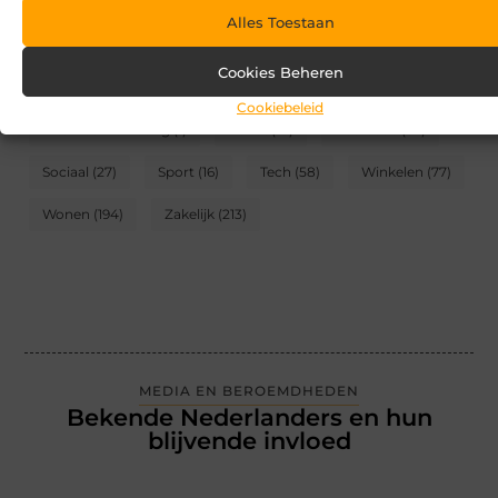
Alles Toestaan
CATEGORIEËN
Cookies Beheren
Blog
(2)
Games
(174)
Gezondheid
(95)
Cookiebeleid
Internet marketing
(1)
Kunst
(10)
Recreatie
(62)
Sociaal
(27)
Sport
(16)
Tech
(58)
Winkelen
(77)
Wonen
(194)
Zakelijk
(213)
MEDIA EN BEROEMDHEDEN
Bekende Nederlanders en hun
blijvende invloed