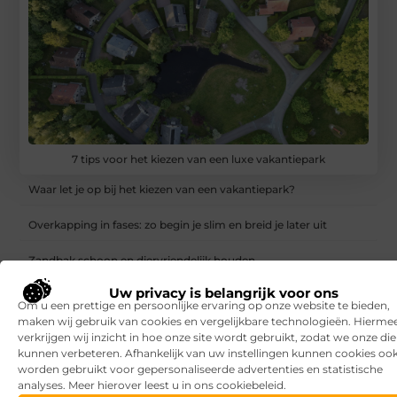
7 tips voor het kiezen van een luxe vakantiepark
Waar let je op bij het kiezen van een vakantiepark?
Overkapping in fases: zo begin je slim en breid je later uit
Zandbak schoon en diervriendelijk houden
Uw privacy is belangrijk voor ons
Vind de perfecte garage in Eerbeek
Om u een prettige en persoonlijke ervaring op onze website te bieden,
maken wij gebruik van cookies en vergelijkbare technologieën. Hierme
Aanrijdbeveiliging: voorkom schade, stilstand en onveilige
verkrijgen wij inzicht in hoe onze site wordt gebruikt, zodat we onze di
situaties op de werkvloer
kunnen verbeteren. Afhankelijk van uw instellingen kunnen cookies oo
worden gebruikt voor gepersonaliseerde advertenties en statistische
Rijlessen in Haarlem? Zo vergroot je jouw kans om sneller te
analyses. Meer hierover leest u in ons cookiebeleid.
slagen