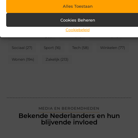
Alles Toestaan
CATEGORIEËN
Cookies Beheren
Blog
(2)
Games
(174)
Gezondheid
(95)
Cookiebeleid
Internet marketing
(1)
Kunst
(10)
Recreatie
(62)
Sociaal
(27)
Sport
(16)
Tech
(58)
Winkelen
(77)
Wonen
(194)
Zakelijk
(213)
MEDIA EN BEROEMDHEDEN
Bekende Nederlanders en hun
blijvende invloed