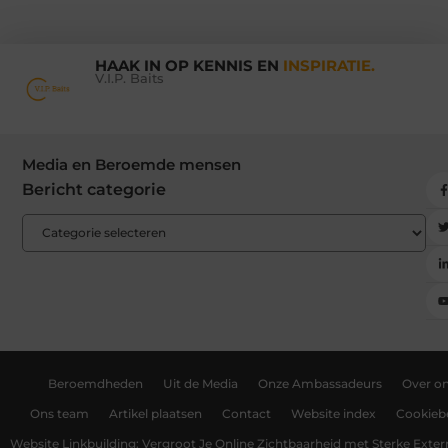
HAAK IN OP KENNIS EN
INSPIRATIE.
V.I.P. Baits
Media en Beroemde mensen
Bericht categorie
Beroemdheden
Uit de Media
Onze Ambassadeurs
Over o
Ons team
Artikel plaatsen
Contact
Website index
Cookiebe
Website Linkbuilding: Vergroot Je Online Zichtbaarheid met Sterke Exter