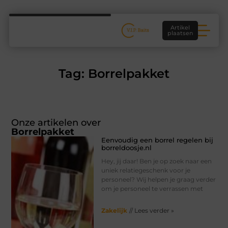
Artikel
plaatsen
Tag: Borrelpakket
Onze artikelen over
Borrelpakket
Eenvoudig een borrel regelen bij
borreldoosje.nl
Hey, jij daar! Ben je op zoek naar een
uniek relatiegeschenk voor je
personeel? Wij helpen je graag verder
om je personeel te verrassen met
Zakelijk
// Lees verder »