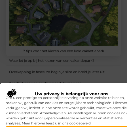
7 tips voor het kiezen van een luxe vakantiepark
Waar let je op bij het kiezen van een vakantiepark?
Overkapping in fases: zo begin je slim en breid je later uit
Zandbak schoon en diervriendelijk houden
Uw privacy is belangrijk voor ons
Vind de perfecte garage in Eerbeek
Om u een prettige en persoonlijke ervaring op onze website te bieden,
maken wij gebruik van cookies en vergelijkbare technologieën. Hierme
Aanrijdbeveiliging: voorkom schade, stilstand en onveilige
verkrijgen wij inzicht in hoe onze site wordt gebruikt, zodat we onze di
situaties op de werkvloer
kunnen verbeteren. Afhankelijk van uw instellingen kunnen cookies oo
worden gebruikt voor gepersonaliseerde advertenties en statistische
Rijlessen in Haarlem? Zo vergroot je jouw kans om sneller te
analyses. Meer hierover leest u in ons cookiebeleid.
slagen