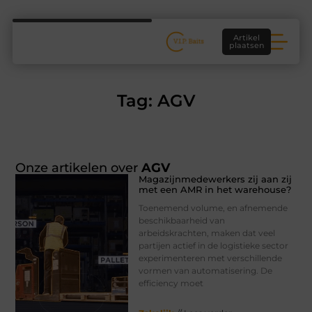
Artikel
plaatsen
Tag: AGV
Onze artikelen over
AGV
Magazijnmedewerkers zij aan zij
met een AMR in het warehouse?
Toenemend volume, en afnemende
beschikbaarheid van
arbeidskrachten, maken dat veel
partijen actief in de logistieke sector
experimenteren met verschillende
vormen van automatisering. De
efficiency moet