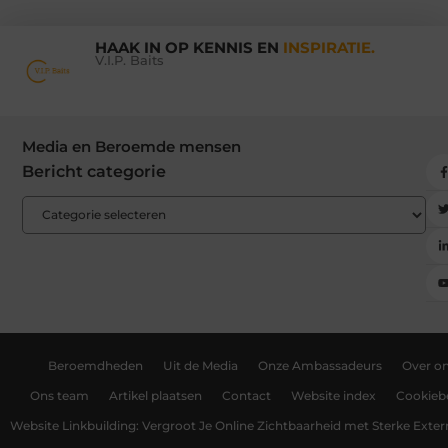
HAAK IN OP KENNIS EN
INSPIRATIE.
V.I.P. Baits
Media en Beroemde mensen
Bericht categorie
Beroemdheden
Uit de Media
Onze Ambassadeurs
Over o
Ons team
Artikel plaatsen
Contact
Website index
Cookiebe
Website Linkbuilding: Vergroot Je Online Zichtbaarheid met Sterke Exter