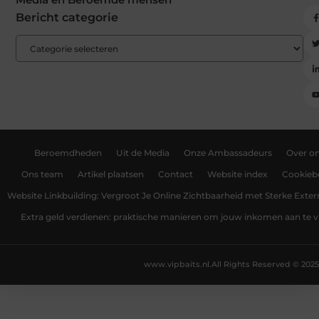
Bericht categorie
Beroemdheden
Uit de Media
Onze Ambassadeurs
Over o
Ons team
Artikel plaatsen
Contact
Website index
Cookiebe
Website Linkbuilding: Vergroot Je Online Zichtbaarheid met Sterke Exter
Extra geld verdienen: praktische manieren om jouw inkomen aan te v
www.vipbaits.nl.
All Rights Reserved © 2025