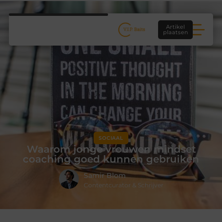
Artikel
plaatsen
SOCIAAL
Waarom jonge vrouwen mindset
coaching goed kunnen gebruiken
Samir Blom
Contentcurator & Schrijver