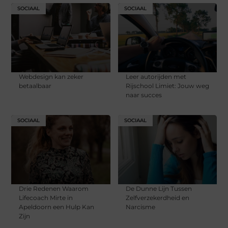
SOCIAAL
SOCIAAL
Webdesign kan zeker
Leer autorijden met
betaalbaar
Rijschool Limiet: Jouw weg
naar succes
SOCIAAL
SOCIAAL
Drie Redenen Waarom
De Dunne Lijn Tussen
Lifecoach Mirte in
Zelfverzekerdheid en
Apeldoorn een Hulp Kan
Narcisme
Zijn