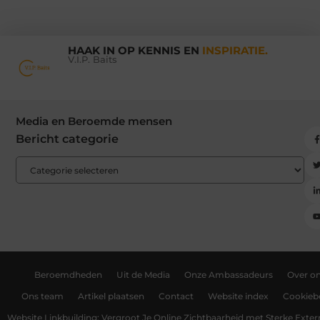
HAAK IN OP KENNIS EN
INSPIRATIE.
V.I.P. Baits
Media en Beroemde mensen
Bericht categorie
Beroemdheden
Uit de Media
Onze Ambassadeurs
Over o
Ons team
Artikel plaatsen
Contact
Website index
Cookiebe
Website Linkbuilding: Vergroot Je Online Zichtbaarheid met Sterke Exter