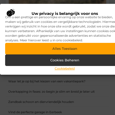
Uw privacy is belangrijk voor ons
Om u een prettige en persoonlijke ervaring op onze website te bieden,
maken wij gebruik van cookies en vergelijkbare technologieën. Hierme
verkrijgen wij inzicht in hoe onze site wordt gebruikt, zodat we onze di
kunnen verbeteren. Afhankelijk van uw instellingen kunnen cookies oo
worden gebruikt voor gepersonaliseerde advertenties en statistische
analyses. Meer hierover leest u in ons cookiebeleid.
Alles Toestaan
Dit zijn de meest bekende Nederlandse sporters van 2023:
Cookies Beheren
RECENTE BERICHTEN
Cookiebeleid
7 tips voor het kiezen van een luxe vakantiepark
Waar let je op bij het kiezen van een vakantiepark?
Overkapping in fases: zo begin je slim en breid je later uit
Zandbak schoon en diervriendelijk houden
Vind de perfecte garage in Eerbeek