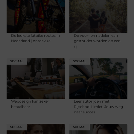
De leukste fatbike routes in
De voor- en nadelen van
Nederland | ontdek ze
gastouder worden op een
rij
SOCIAAL
SOCIAAL
Webdesign kan zeker
Leer autorijden met
betaalbaar
Rijschool Limiet: Jouw weg
naar succes
SOCIAAL
SOCIAAL