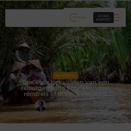
Artikel
plaatsen
RECREATIE
Tips voor het vinden van een
reisorganisatie voor een verre
rondreis of actieve vakantie
Samir Blom
Contentcurator & Schrijver