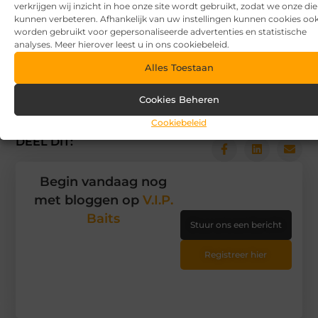
verkrijgen wij inzicht in hoe onze site wordt gebruikt, zodat we onze di
kunnen verbeteren. Afhankelijk van uw instellingen kunnen cookies oo
Goed artikel? Deel hem dan op:
worden gebruikt voor gepersonaliseerde advertenties en statistische
analyses. Meer hierover leest u in ons cookiebeleid.
X
Facebook
Pinterest
LinkedIn
Alles Toestaan
(Twitter)
Cookies Beheren
Tags en Categorieën:
Recreatie
,
reiservaringen
,
rondreis
,
vakantie
Cookiebeleid
DEEL DIT:
Begin vandaag nog
met bloggen op
V.I.P.
Baits
Stuur ons een bericht
Registreer hier