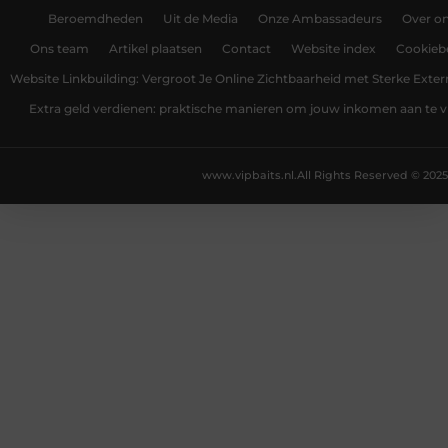
Beroemdheden
Uit de Media
Onze Ambassadeurs
Over o
Ons team
Artikel plaatsen
Contact
Website index
Cookiebe
Website Linkbuilding: Vergroot Je Online Zichtbaarheid met Sterke Exter
Extra geld verdienen: praktische manieren om jouw inkomen aan te v
www.vipbaits.nl.
All Rights Reserved © 2025