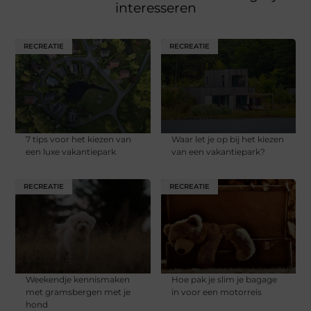
interesseren
RECREATIE
RECREATIE
7 tips voor het kiezen van
Waar let je op bij het kiezen
een luxe vakantiepark
van een vakantiepark?
RECREATIE
RECREATIE
Weekendje kennismaken
Hoe pak je slim je bagage
met gramsbergen met je
in voor een motorreis
hond