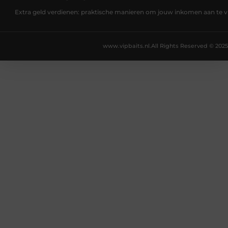
Extra geld verdienen: praktische manieren om jouw inkomen aan te v
www.vipbaits.nl.
All Rights Reserved © 2025