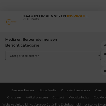
HAAK IN OP KENNIS EN
INSPIRATIE.
V.I.P. Baits
Media en Beroemde mensen
Bericht categorie
Beroemdheden
Uit de Media
Onze Ambassadeurs
Over o
Ons team
Artikel plaatsen
Contact
Website index
Cookiebe
Website Linkbuilding: Vergroot Je Online Zichtbaarheid met Sterke Exter