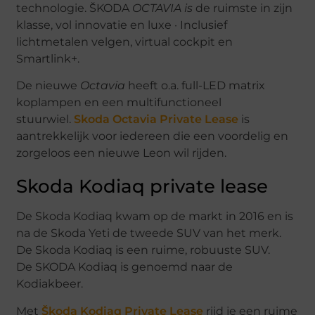
technologie. ŠKODA
OCTAVIA is
de ruimste in zijn
klasse, vol innovatie en luxe · Inclusief
lichtmetalen velgen, virtual cockpit en
Smartlink+.
De nieuwe
Octavia
heeft o.a. full-LED matrix
koplampen en een multifunctioneel
stuurwiel.
Skoda Octavia Private Lease
is
aantrekkelijk voor iedereen die een voordelig en
zorgeloos een nieuwe Leon wil rijden.
Skoda Kodiaq private lease
De Skoda Kodiaq kwam op de markt in 2016 en is
na de Skoda Yeti de tweede SUV van het merk.
De Skoda Kodiaq is een ruime, robuuste SUV.
De SKODA Kodiaq is genoemd naar de
Kodiakbeer.
Met
Škoda Kodiaq Private Lease
rijd je een ruime