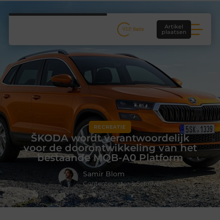
Artikel
plaatsen
RECREATIE
ŠKODA wordt verantwoordelijk
voor de doorontwikkeling van het
bestaande MQB-A0 Platform
Samir Blom
Contentcurator & Schrijver