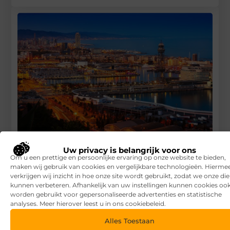
Uw privacy is belangrijk voor ons
Fly drive bestemmingen
Om u een prettige en persoonlijke ervaring op onze website te bieden,
maken wij gebruik van cookies en vergelijkbare technologieën. Hierme
RECENTE BERICHTEN
verkrijgen wij inzicht in hoe onze site wordt gebruikt, zodat we onze di
7 tips voor het kiezen van een luxe vakantiepark
kunnen verbeteren. Afhankelijk van uw instellingen kunnen cookies oo
worden gebruikt voor gepersonaliseerde advertenties en statistische
Waar let je op bij het kiezen van een vakantiepark?
analyses. Meer hierover leest u in ons cookiebeleid.
Alles Toestaan
Overkapping in fases: zo begin je slim en breid je later uit