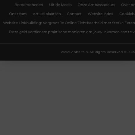
Beroemdheden
Uit de Media
Onze Ambassadeurs
Over o
Ons team
Artikel plaatsen
Contact
Website index
Cookiebe
Website Linkbuilding: Vergroot Je Online Zichtbaarheid met Sterke Exter
Extra geld verdienen: praktische manieren om jouw inkomen aan te v
www.vipbaits.nl.
All Rights Reserved © 2025