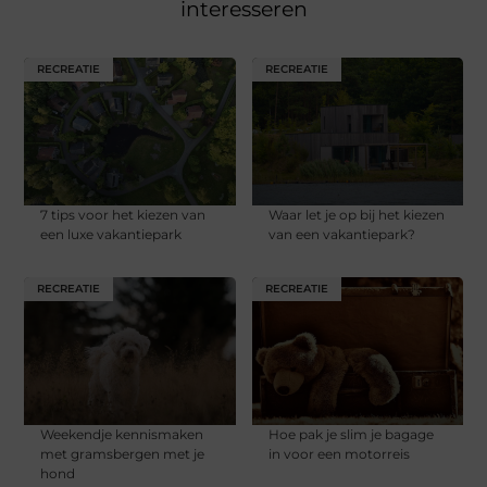
interesseren
RECREATIE
RECREATIE
7 tips voor het kiezen van
Waar let je op bij het kiezen
een luxe vakantiepark
van een vakantiepark?
RECREATIE
RECREATIE
Weekendje kennismaken
Hoe pak je slim je bagage
met gramsbergen met je
in voor een motorreis
hond