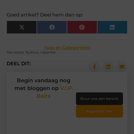
Goed artikel? Deel hem dan op:
X
Facebook
Pinterest
LinkedIn
(Twitter)
Tags en Categorieën:
Recreatie
,
flydrive
,
vakantie
DEEL DIT:
Begin vandaag nog
met bloggen op
V.I.P.
Baits
Stuur ons een bericht
Registreer hier