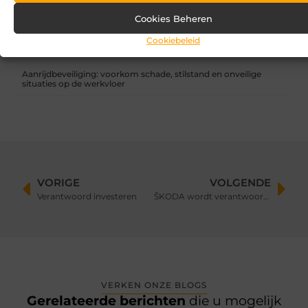
Cookies Beheren
Zandbak schoon en diervriendelijk houden
Cookiebeleid
Vind de perfecte garage in Eerbeek
Aanrijdbeveiliging: voorkom schade, stilstand en onveilige
situaties op de werkvloer
VORIGE
VOLGENDE
Verantwoord investeren
ŠKODA wordt verantwoordelijk voor de doorontwikkeling van het bestaande MQB-A0 Platform
VERKEN ONZE BLOGS
Gerelateerde berichten
die u mogelijk