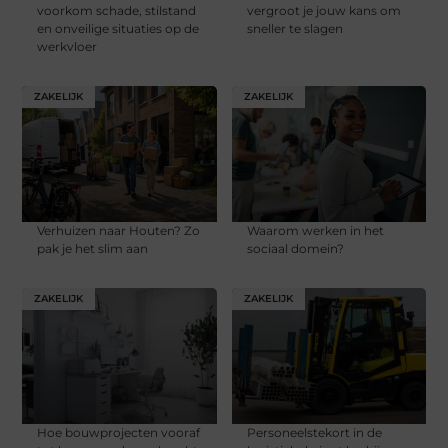
voorkom schade, stilstand
vergroot je jouw kans om
en onveilige situaties op de
sneller te slagen
werkvloer
ZAKELIJK
ZAKELIJK
Verhuizen naar Houten? Zo
Waarom werken in het
pak je het slim aan
sociaal domein?
ZAKELIJK
ZAKELIJK
Hoe bouwprojecten vooraf
Personeelstekort in de