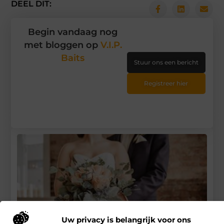
DEEL DIT:
Begin vandaag nog
met bloggen op
V.I.P.
Baits
Stuur ons een bericht
Registreer hier
Uw privacy is belangrijk voor ons