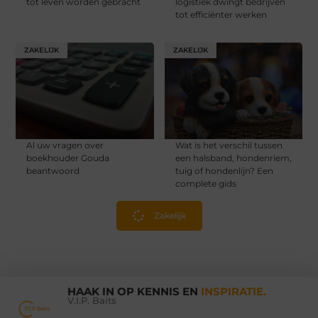
tot leven worden gebracht
logistiek dwingt bedrijven
tot efficiënter werken
ZAKELIJK
ZAKELIJK
Al uw vragen over
Wat is het verschil tussen
boekhouder Gouda
een halsband, hondenriem,
beantwoord
tuig of hondenlijn? Een
complete gids
Zakelijk
HAAK IN OP KENNIS EN
INSPIRATIE.
V.I.P. Baits