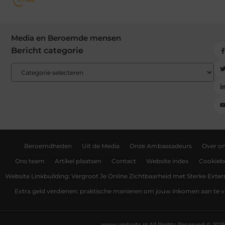
Media en Beroemde mensen
Bericht categorie
Beroemdheden
Uit de Media
Onze Ambassadeurs
Over o
Ons team
Artikel plaatsen
Contact
Website index
Cookiebe
Website Linkbuilding: Vergroot Je Online Zichtbaarheid met Sterke Exter
Extra geld verdienen: praktische manieren om jouw inkomen aan te v
www.vipbaits.nl.
All Rights Reserved © 2025