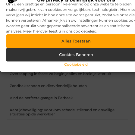
Om u een prettige en persoonlijke ervaring op onze website te bieden,
maken wij gebruik van cookies en vergelijkbare technologieën. Hierme
verkrijgen wij inzicht in hoe onze site wordt gebruikt, zodat we onze di
kunnen verbeteren. Afhankelijk van uw instellingen kunnen cookies oo
worden gebruikt voor gepersonaliseerde advertenties en statistische
Prijsstijging in Nederland
analyses. Meer hierover leest u in ons cookiebeleid.
Alles Toestaan
RECENTE BERICHTEN
7 tips voor het kiezen van een luxe vakantiepark
Cookies Beheren
Waar let je op bij het kiezen van een vakantiepark?
Cookiebeleid
Overkapping in fases: zo begin je slim en breid je later uit
Zandbak schoon en diervriendelijk houden
Vind de perfecte garage in Eerbeek
Aanrijdbeveiliging: voorkom schade, stilstand en onveilige
situaties op de werkvloer