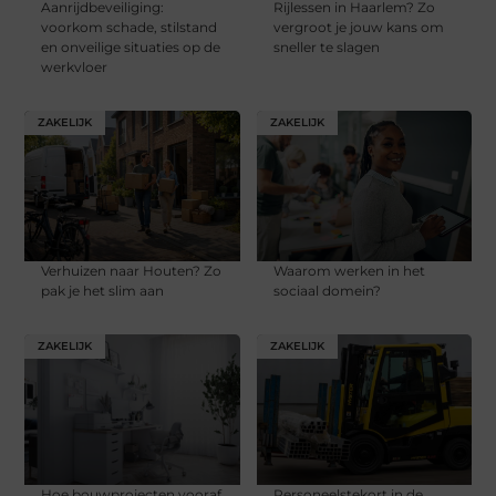
Aanrijdbeveiliging:
Rijlessen in Haarlem? Zo
voorkom schade, stilstand
vergroot je jouw kans om
en onveilige situaties op de
sneller te slagen
werkvloer
ZAKELIJK
ZAKELIJK
Verhuizen naar Houten? Zo
Waarom werken in het
pak je het slim aan
sociaal domein?
ZAKELIJK
ZAKELIJK
Hoe bouwprojecten vooraf
Personeelstekort in de