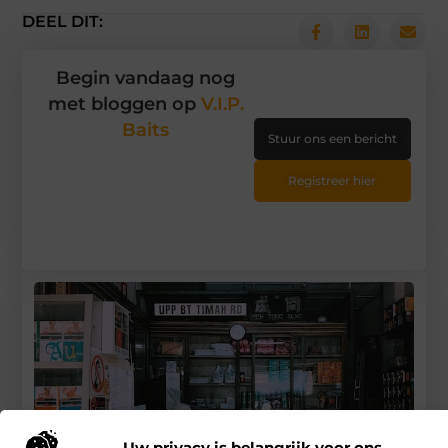
DEEL DIT:
Begin vandaag nog
met bloggen op
V.I.P.
Baits
Stuur ons een bericht
Registreer hier
Uw privacy is belangrijk voor ons