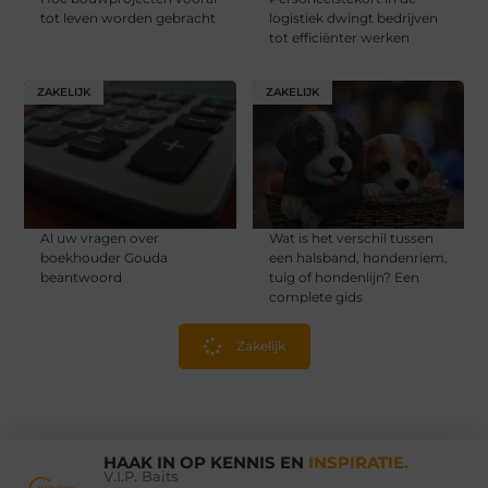
tot leven worden gebracht
logistiek dwingt bedrijven
tot efficiënter werken
ZAKELIJK
ZAKELIJK
Al uw vragen over
Wat is het verschil tussen
boekhouder Gouda
een halsband, hondenriem,
beantwoord
tuig of hondenlijn? Een
complete gids
Zakelijk
HAAK IN OP KENNIS EN
INSPIRATIE.
V.I.P. Baits