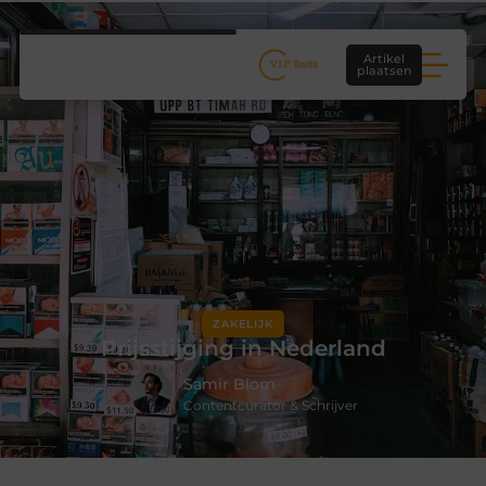
Artikel
plaatsen
ZAKELIJK
Prijsstijging in Nederland
Samir Blom
Contentcurator & Schrijver