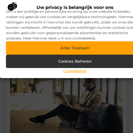
Begin vandaag nog
Uw privacy is belangrijk voor ons
met bloggen op
V.I.P.
Om u een prettige en persoonlijke ervaring op onze website te bieden,
Baits
maken wij gebruik van cookies en vergelijkbare technologieën. Hierme
Stuur ons een bericht
verkrijgen wij inzicht in hoe onze site wordt gebruikt, zodat we onze di
kunnen verbeteren. Afhankelijk van uw instellingen kunnen cookies oo
Registreer hier
worden gebruikt voor gepersonaliseerde advertenties en statistische
analyses. Meer hierover leest u in ons cookiebeleid.
Alles Toestaan
Cookies Beheren
Cookiebeleid