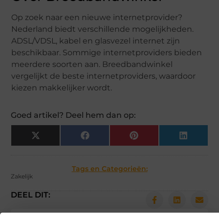
Op zoek naar een nieuwe internetprovider?
Nederland biedt verschillende mogelijkheden.
ADSL/VDSL, kabel en glasvezel internet zijn
beschikbaar. Sommige internetproviders bieden
meerdere soorten aan. Breedbandwinkel
vergelijkt de beste internetproviders, waardoor
kiezen makkelijker wordt.
Goed artikel? Deel hem dan op:
X
Facebook
Pinterest
LinkedIn
(Twitter)
Tags en Categorieën:
Zakelijk
DEEL DIT: