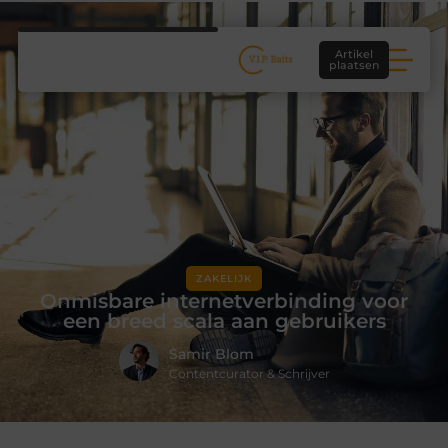
Artikel
plaatsen
ZAKELIJK
Onmisbare internetverbinding voor
een breed scala aan gebruikers
Samir Blom
Contentcurator & Schrijver