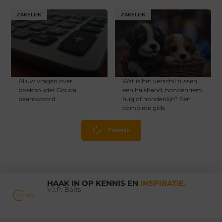
ZAKELIJK
ZAKELIJK
Al uw vragen over
Wat is het verschil tussen
boekhouder Gouda
een halsband, hondenriem,
beantwoord
tuig of hondenlijn? Een
complete gids
Zakelijk
HAAK IN OP KENNIS EN
INSPIRATIE.
V.I.P. Baits