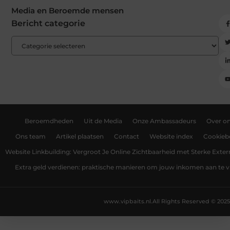
Media en Beroemde mensen
Bericht categorie
Beroemdheden
Uit de Media
Onze Ambassadeurs
Over o
Ons team
Artikel plaatsen
Contact
Website index
Cookiebe
Website Linkbuilding: Vergroot Je Online Zichtbaarheid met Sterke Exter
Extra geld verdienen: praktische manieren om jouw inkomen aan te v
www.vipbaits.nl.
All Rights Reserved © 2025