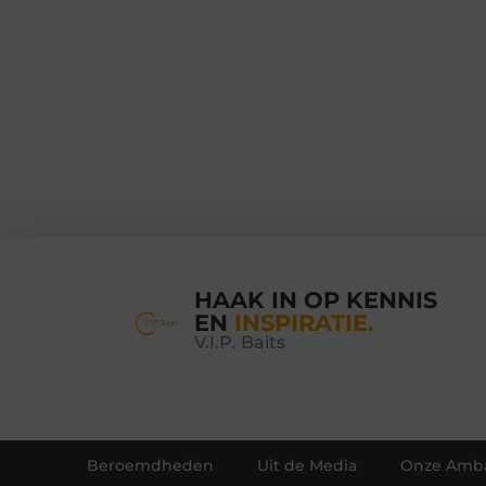
HAAK IN OP KENNIS
EN
INSPIRATIE.
V.I.P. Baits
Beroemdheden
Uit de Media
Onze Amba