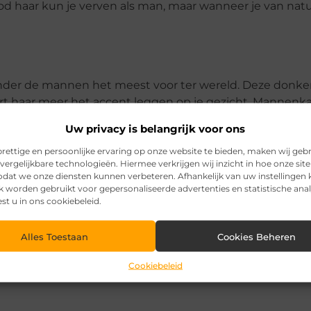
od haar kun je verven als man, maar wanneer je van nat
onder de mannen het meest voor ter wereld. Deze donke
art haar meer het accent leggen op je gezicht. Mannenka
sels.
Uw privacy is belangrijk voor ons
s/
rettige en persoonlijke ervaring op onze website te bieden, maken wij geb
vergelijkbare technologieën. Hiermee verkrijgen wij inzicht in hoe onze sit
zodat we onze diensten kunnen verbeteren. Afhankelijk van uw instellingen
k worden gebruikt voor gepersonaliseerde advertenties en statistische ana
est u in ons cookiebeleid.
Pinterest
LinkedI
Alles Toestaan
Cookies Beheren
Cookiebeleid