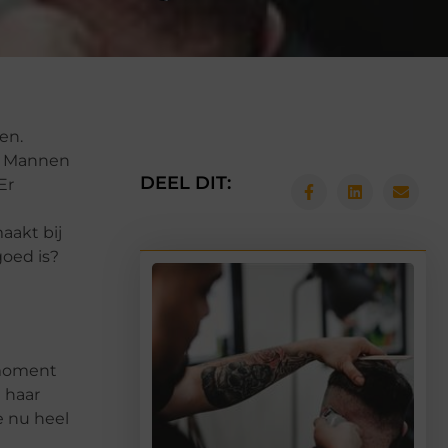
en.
n. Mannen
DEEL DIT:
Er
e
aakt bij
goed is?
 moment
d haar
e nu heel