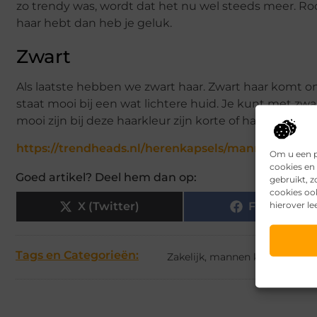
zo trendy was, wordt dat het nu wel steeds meer. Ro
haar hebt dan heb je geluk.
Zwart
Als laatste hebben we zwart haar. Zwart haar komt 
staat mooi bij een wat lichtere huid. Je kunt met zw
mooi zijn bij deze haarkleur zijn korte of halflange kap
https://trendheads.nl/herenkapsels/mannen-kapsel
Om u een p
cookies en 
Goed artikel? Deel hem dan op:
gebruikt, 
cookies oo
hierover le
X (Twitter)
Facebook
Tags en Categorieën:
Zakelijk
,
mannen kapsels