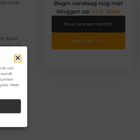
ure rood
Begin vandaag nog met
bloggen op
V.I.P. Baits
Stuur ons een bericht
re kleur
Registreer hier
psels die
ruik van
e wordt
 kunnen
lyses. Meer
n