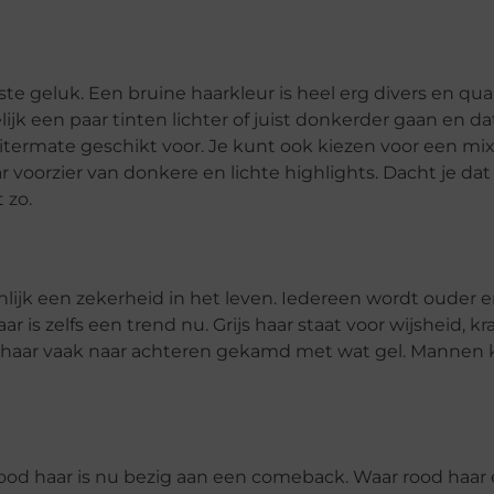
te geluk. Een bruine haarkleur is heel erg divers en qua
ijk een paar tinten lichter of juist donkerder gaan en da
uitermate geschikt voor. Je kunt ook kiezen voor een mi
ar voorzier van donkere en lichte highlights. Dacht je dat
 zo.
nlijk een zekerheid in het leven. Iedereen wordt ouder e
ar is zelfs een trend nu. Grijs haar staat voor wijsheid, k
n haar vaak naar achteren gekamd met wat gel. Mannen 
od haar is nu bezig aan een comeback. Waar rood haar e