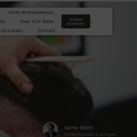
Onze Ambassadeurs
Artikel
ia
Over V.I.P. Baits
plaatsen
Ons team
Contact
Samir Blom
Contentcurator & Schrijver