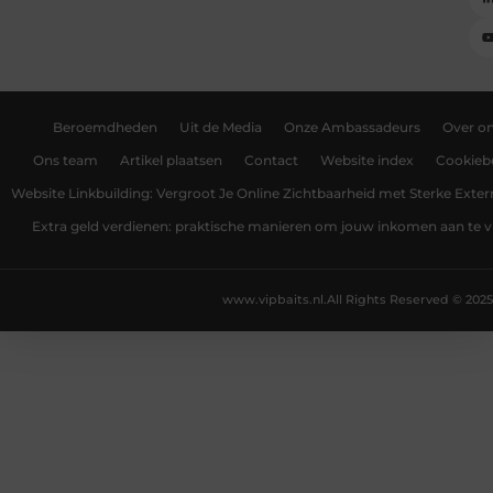
Beroemdheden
Uit de Media
Onze Ambassadeurs
Over o
Ons team
Artikel plaatsen
Contact
Website index
Cookiebe
Website Linkbuilding: Vergroot Je Online Zichtbaarheid met Sterke Exter
Extra geld verdienen: praktische manieren om jouw inkomen aan te v
www.vipbaits.nl.
All Rights Reserved © 2025