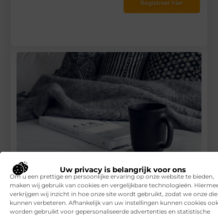
Registreer hier
Uw privacy is belangrijk voor ons
Om u een prettige en persoonlijke ervaring op onze website te bieden,
Hoe je het lekker warm houdt tijdens de winter
maken wij gebruik van cookies en vergelijkbare technologieën. Hierme
verkrijgen wij inzicht in hoe onze site wordt gebruikt, zodat we onze di
RECENTE BERICHTEN
kunnen verbeteren. Afhankelijk van uw instellingen kunnen cookies oo
worden gebruikt voor gepersonaliseerde advertenties en statistische
7 tips voor het kiezen van een luxe vakantiepark