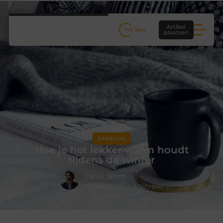
Artikel
plaatsen
ZAKELIJK
Hoe je het lekker warm houdt
tijdens de winter
Samir Blom
Contentcurator & Schrijver