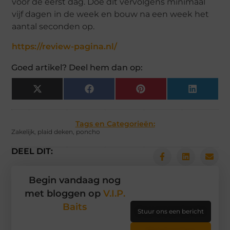
voor de eerst dag. Doe dit vervolgens minimaal
vijf dagen in de week en bouw na een week het
aantal seconden op.
https://review-pagina.nl/
Goed artikel? Deel hem dan op:
X
Facebook
Pinterest
LinkedIn
(Twitter)
Tags en Categorieën:
Zakelijk
,
plaid deken
,
poncho
DEEL DIT:
Begin vandaag nog
met bloggen op
V.I.P.
Baits
Stuur ons een bericht