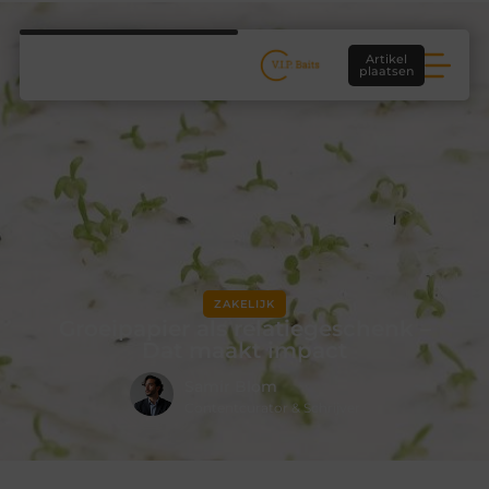
Artikel
plaatsen
ZAKELIJK
Groeipapier als relatiegeschenk –
Dat maakt impact
Samir Blom
Contentcurator & Schrijver