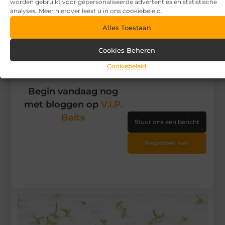
worden gebruikt voor gepersonaliseerde advertenties en statistische
X
Facebook
Pinterest
LinkedIn
analyses. Meer hierover leest u in ons cookiebeleid.
(Twitter)
Alles Toestaan
Tags en Categorieën:
Zakelijk
Cookies Beheren
DEEL DIT:
Cookiebeleid
Begin vandaag nog
met bloggen op
V.I.P.
Baits
Stuur ons een bericht
Registreer hier