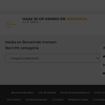
HAAK IN OP KENNIS EN
INSPIRATIE.
V.I.P. Baits
Media en Beroemde mensen
Bericht categorie
Beroemdheden
Uit de Media
Onze Ambassadeurs
Over o
Ons team
Artikel plaatsen
Contact
Website index
Cookiebe