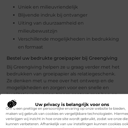
Uniek en milieuvriendelijk
Blijvende indruk bij ontvanger
Uiting van duurzaamheid en
milieubewustzijn
Verschillende mogelijkheden in bedrukking
en formaat
Bestel uw bedrukte groeipapier bij Greengiving
Bij Greengiving helpen ze u graag verder met het
bedrukken van groeipapier als relatiegeschenk.
Ze denken met u mee over het ontwerp en de
mogelijkheden en zorgen voor een snelle en
kwalitatieve levering. Neem contact met hen op
voor een vrijblijvende offerte op maat.
Uw privacy is belangrijk voor ons
Om u een prettige en persoonlijke ervaring op onze website te bieden,
maken wij gebruik van cookies en vergelijkbare technologieën. Hierme
Goed artikel? Deel hem dan op:
verkrijgen wij inzicht in hoe onze site wordt gebruikt, zodat we onze di
kunnen verbeteren. Afhankelijk van uw instellingen kunnen cookies oo