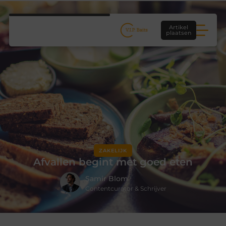
Artikel
plaatsen
ZAKELIJK
Afvallen begint met goed eten
Samir Blom
Contentcurator & Schrijver