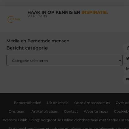
HAAK IN OP KENNIS EN
INSPIRATIE.
V.I.P. Baits
Media en Beroemde mensen
Bericht categorie
Beroemdheden
Uit de Media
Onze Ambassadeurs
Over o
Ons team
Artikel plaatsen
Contact
Website index
Cookiebe
Website Linkbuilding: Vergroot Je Online Zichtbaarheid met Sterke Exter
Extra geld verdienen: praktische manieren om jouw inkomen aan te v