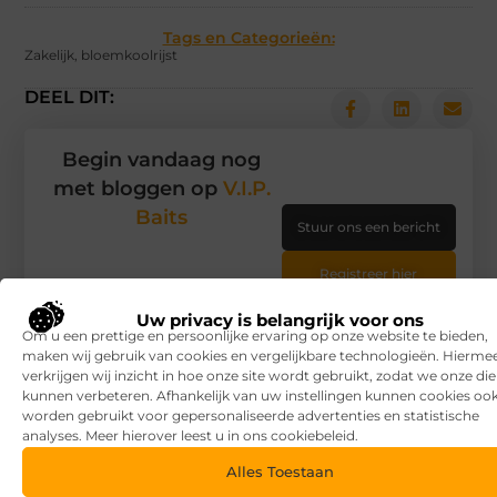
Tags en Categorieën:
Zakelijk
,
bloemkoolrijst
DEEL DIT:
Begin vandaag nog
met bloggen op
V.I.P.
Baits
Stuur ons een bericht
Registreer hier
Uw privacy is belangrijk voor ons
Om u een prettige en persoonlijke ervaring op onze website te bieden,
maken wij gebruik van cookies en vergelijkbare technologieën. Hierme
verkrijgen wij inzicht in hoe onze site wordt gebruikt, zodat we onze di
kunnen verbeteren. Afhankelijk van uw instellingen kunnen cookies oo
worden gebruikt voor gepersonaliseerde advertenties en statistische
analyses. Meer hierover leest u in ons cookiebeleid.
Alles Toestaan