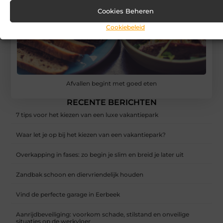
Cookies Beheren
Cookiebeleid
Afvallen begint met goed eten
RECENTE BERICHTEN
7 tips voor het kiezen van een luxe vakantiepark
Waar let je op bij het kiezen van een vakantiepark?
Overkapping in fases: zo begin je slim en breid je later uit
Zandbak schoon en diervriendelijk houden
Vind de perfecte garage in Eerbeek
Aanrijdbeveiliging: voorkom schade, stilstand en onveilige
situaties op de werkvloer