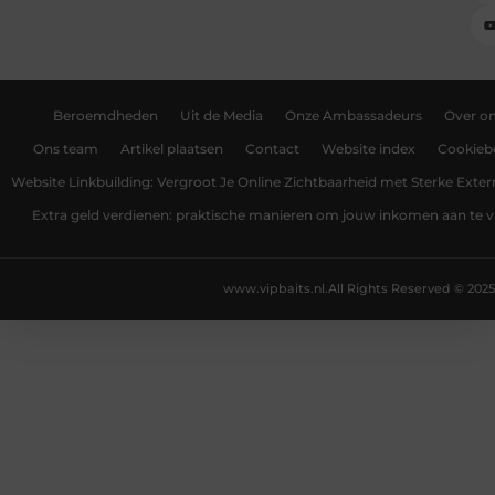
Beroemdheden
Uit de Media
Onze Ambassadeurs
Over o
Ons team
Artikel plaatsen
Contact
Website index
Cookiebe
Website Linkbuilding: Vergroot Je Online Zichtbaarheid met Sterke Exter
Extra geld verdienen: praktische manieren om jouw inkomen aan te v
www.vipbaits.nl.
All Rights Reserved © 2025