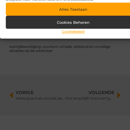
Waar let je op bij het kiezen van een vakantiepark?
Alles Toestaan
Overkapping in fases: zo begin je slim en breid je later uit
Cookies Beheren
Zandbak schoon en diervriendelijk houden
Cookiebeleid
Vind de perfecte garage in Eerbeek
Aanrijdbeveiliging: voorkom schade, stilstand en onveilige
situaties op de werkvloer
VORIGE
VOLGENDE
Verkoop je huis voordat de rentes stijgen en huizenprijzen dalen
Hoe lang blijft muurverf goed?