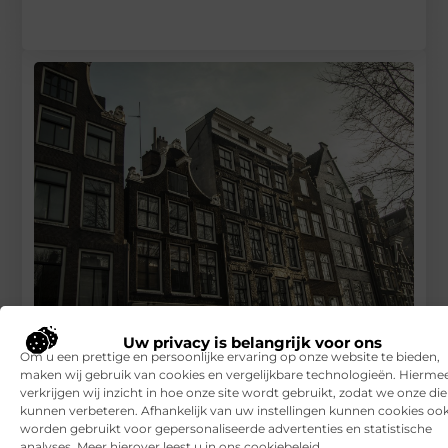
Waarom mensen hun beleggingspand momenteel massaal
Uw privacy is belangrijk voor ons
verkopen
Om u een prettige en persoonlijke ervaring op onze website te bieden,
maken wij gebruik van cookies en vergelijkbare technologieën. Hierme
RECENTE BERICHTEN
verkrijgen wij inzicht in hoe onze site wordt gebruikt, zodat we onze di
7 tips voor het kiezen van een luxe vakantiepark
kunnen verbeteren. Afhankelijk van uw instellingen kunnen cookies oo
worden gebruikt voor gepersonaliseerde advertenties en statistische
analyses. Meer hierover leest u in ons cookiebeleid.