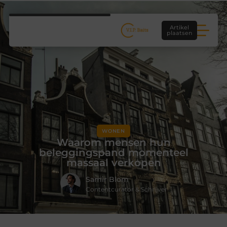
Artikel
plaatsen
WONEN
Waarom mensen hun
beleggingspand momenteel
massaal verkopen
Samir Blom
Contentcurator & Schrijver