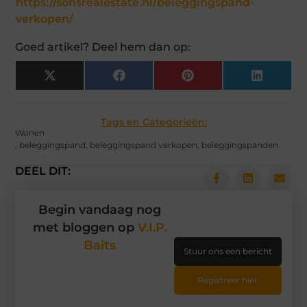
https://sonsrealestate.nl/beleggingspand-
verkopen/
Goed artikel? Deel hem dan op:
X
Facebook
Pinterest
LinkedIn
(Twitter)
Tags en Categorieën:
Wonen
,
beleggingspand
,
beleggingspand verkopen
,
beleggingspanden
DEEL DIT:
Begin vandaag nog
met bloggen op
V.I.P.
Baits
Stuur ons een bericht
Registreer hier