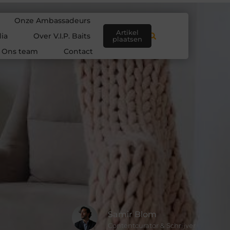
Onze Ambassadeurs
Artikel
ia
Over V.I.P. Baits
plaatsen
Ons team
Contact
Samir Blom
Contentcurator & Schrijver