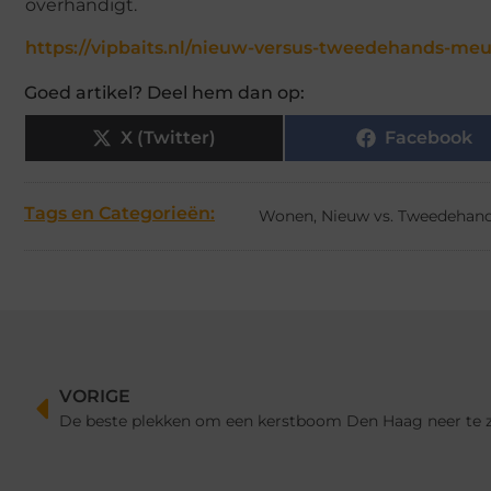
overhandigt.
https://vipbaits.nl/nieuw-versus-tweedehands-meub
Goed artikel? Deel hem dan op:
X (Twitter)
Facebook
Tags en Categorieën:
Wonen
,
Nieuw vs. Tweedehand
VORIGE
De beste plekken om een ​​kerstboom Den Haag neer te 