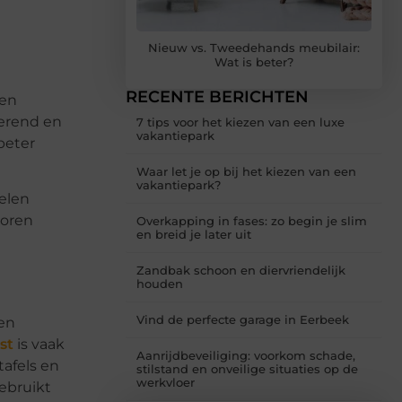
Nieuw vs. Tweedehands meubilair:
Wat is beter?
RECENTE BERICHTEN
een
verend en
7 tips voor het kiezen van een luxe
vakantiepark
beter
Waar let je op bij het kiezen van een
vakantiepark?
delen
toren
Overkapping in fases: zo begin je slim
en breid je later uit
Zandbak schoon en diervriendelijk
houden
Vind de perfecte garage in Eerbeek
een
st
is vaak
Aanrijdbeveiliging: voorkom schade,
afels en
stilstand en onveilige situaties op de
werkvloer
ebruikt