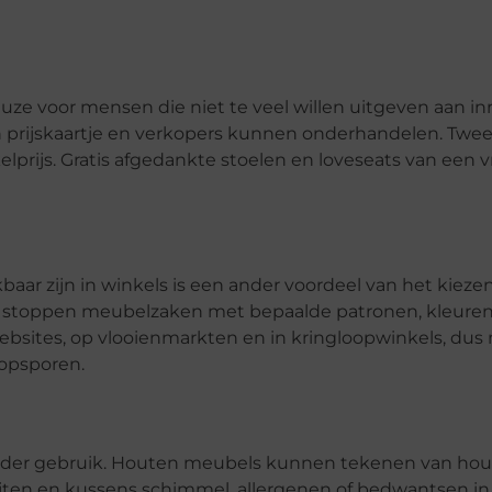
ze voor mensen die niet te veel willen uitgeven aan inr
prijskaartje en verkopers kunnen onderhandelen. Tw
elprijs. Gratis afgedankte stoelen en loveseats van een v
baar zijn in winkels is een ander voordeel van het kieze
 stoppen meubelzaken met bepaalde patronen, kleure
ebsites, op vlooienmarkten en in kringloopwinkels, dus
opsporen.
der gebruik. Houten meubels kunnen tekenen van hout
pijten en kussens schimmel, allergenen of bedwantsen in