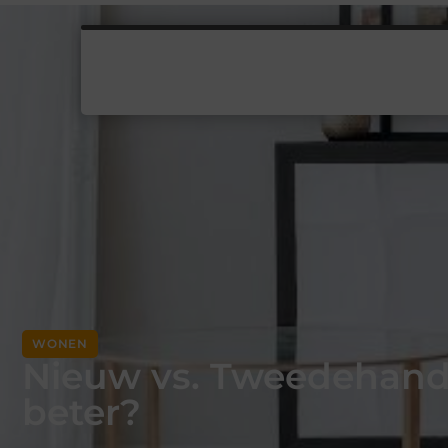
WONEN
Nieuw vs. Tweedehands
beter?