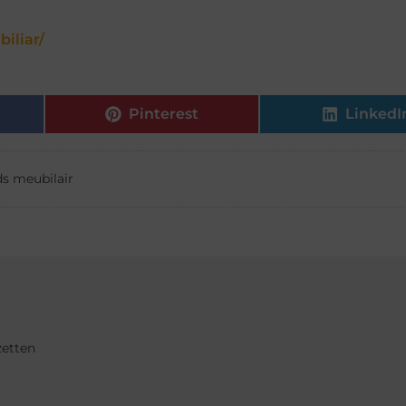
iliar/
Pinterest
LinkedI
s meubilair
zetten