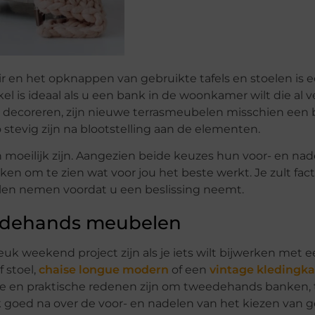
 en het opknappen van gebruikte tafels en stoelen is 
l is ideaal als u een bank in de woonkamer wilt die al 
at decoreren, zijn nieuwe terrasmeubelen misschien een 
tevig zijn na blootstelling aan de elementen.
n moeilijk zijn. Aangezien beide keuzes hun voor- en na
ken om te zien wat voor jou het beste werkt. Je zult fac
illen nemen voordat u een beslissing neemt.
edehands meubelen
k weekend project zijn als je iets wilt bijwerken met 
 stoel,
chaise longue modern
of een
vintage kledingka
ke en praktische redenen zijn om tweedehands banken, t
k goed na over de voor- en nadelen van het kiezen van g