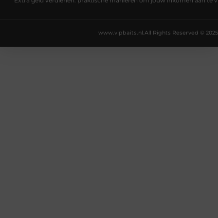
Extra geld verdienen: praktische manieren om jouw inkomen aan te v
www.vipbaits.nl.
All Rights Reserved © 2025