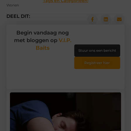
Tags en Categorieën:
Wonen
DEEL DIT:
Begin vandaag nog
met bloggen op
V.I.P.
Baits
Stuur ons een bericht
Registreer hier