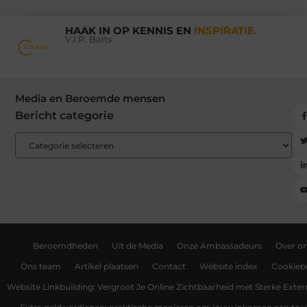
HAAK IN OP KENNIS EN
INSPIRATIE.
V.I.P. Baits
Media en Beroemde mensen
Bericht categorie
Beroemdheden
Uit de Media
Onze Ambassadeurs
Over o
Ons team
Artikel plaatsen
Contact
Website index
Cookiebe
Website Linkbuilding: Vergroot Je Online Zichtbaarheid met Sterke Exter