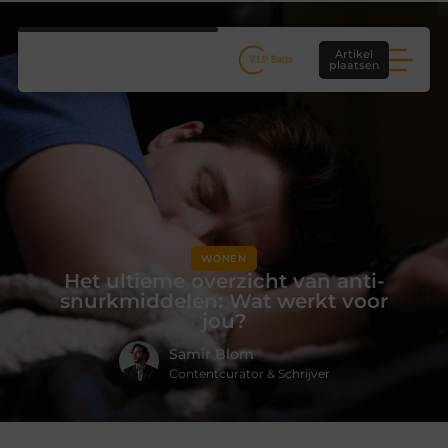
Artikel
plaatsen
WONEN
Het ultieme overzicht van anti-
snurkmiddelen: Wat werkt voor
jou?
Samir Blom
Contentcurator & Schrijver