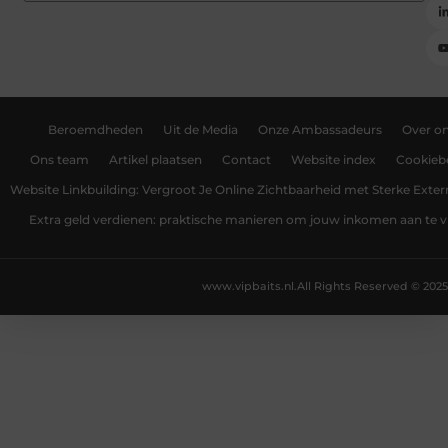
Beroemdheden
Uit de Media
Onze Ambassadeurs
Over o
Ons team
Artikel plaatsen
Contact
Website index
Cookiebe
Website Linkbuilding: Vergroot Je Online Zichtbaarheid met Sterke Exter
Extra geld verdienen: praktische manieren om jouw inkomen aan te v
www.vipbaits.nl.
All Rights Reserved © 2025