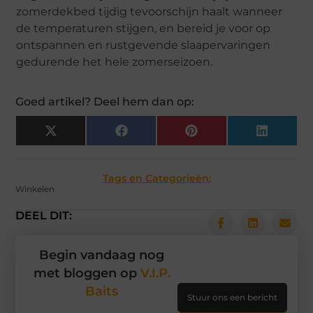
zomerdekbed tijdig tevoorschijn haalt wanneer
de temperaturen stijgen, en bereid je voor op
ontspannen en rustgevende slaapervaringen
gedurende het hele zomerseizoen.
Goed artikel? Deel hem dan op:
X
Facebook
Pinterest
LinkedIn
(Twitter)
Tags en Categorieën:
Winkelen
DEEL DIT:
Begin vandaag nog
met bloggen op
V.I.P.
Baits
Stuur ons een bericht