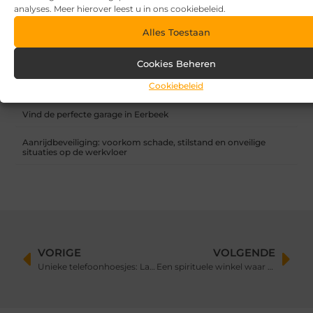
7 tips voor het kiezen van een luxe vakantiepark
analyses. Meer hierover leest u in ons cookiebeleid.
Waar let je op bij het kiezen van een vakantiepark?
Alles Toestaan
Overkapping in fases: zo begin je slim en breid je later uit
Cookies Beheren
Cookiebeleid
Zandbak schoon en diervriendelijk houden
Vind de perfecte garage in Eerbeek
Aanrijdbeveiliging: voorkom schade, stilstand en onveilige
situaties op de werkvloer
VORIGE
VOLGENDE
Unieke telefoonhoesjes: Laat je creativiteit de vrije loop
Een spirituele winkel waar geuren je ziel raken