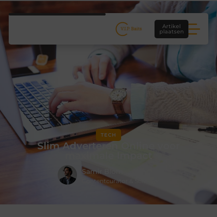
Artikel
plaatsen
TECH
Slim Adverteren Online voor
maximale Impact
Samir Blom
Contentcurator & Schrijver