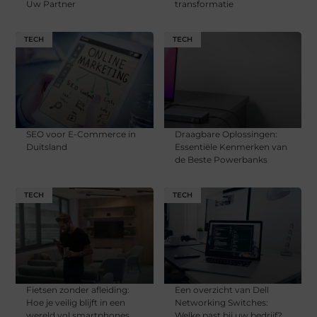
Uw Partner
transformatie
TECH
TECH
SEO voor E-Commerce in
Draagbare Oplossingen:
Duitsland
Essentiële Kenmerken van
de Beste Powerbanks
TECH
TECH
Fietsen zonder afleiding:
Een overzicht van Dell
Hoe je veilig blijft in een
Networking Switches:
wereld vol smartphones
Welke past bij uw bedrijf?