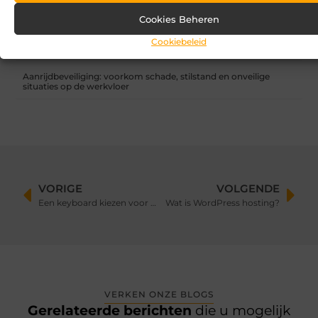
Cookies Beheren
Zandbak schoon en diervriendelijk houden
Cookiebeleid
Vind de perfecte garage in Eerbeek
Aanrijdbeveiliging: voorkom schade, stilstand en onveilige
situaties op de werkvloer
VORIGE
VOLGENDE
Een keyboard kiezen voor optredens: expertadvies
Wat is WordPress hosting?
VERKEN ONZE BLOGS
Gerelateerde berichten
die u mogelijk