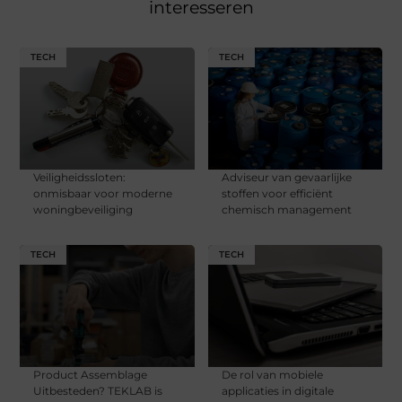
interesseren
TECH
TECH
Veiligheidssloten:
Adviseur van gevaarlijke
onmisbaar voor moderne
stoffen voor efficiënt
woningbeveiliging
chemisch management
TECH
TECH
Product Assemblage
De rol van mobiele
Uitbesteden? TEKLAB is
applicaties in digitale