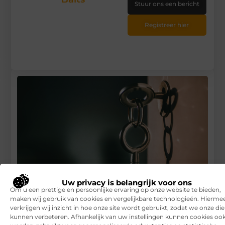
Stuur ons een bericht
Registreer hier
Uw privacy is belangrijk voor ons
Om u een prettige en persoonlijke ervaring op onze website te bieden,
maken wij gebruik van cookies en vergelijkbare technologieën. Hierme
verkrijgen wij inzicht in hoe onze site wordt gebruikt, zodat we onze di
Best practices voor magazijnbeveiliging
kunnen verbeteren. Afhankelijk van uw instellingen kunnen cookies oo