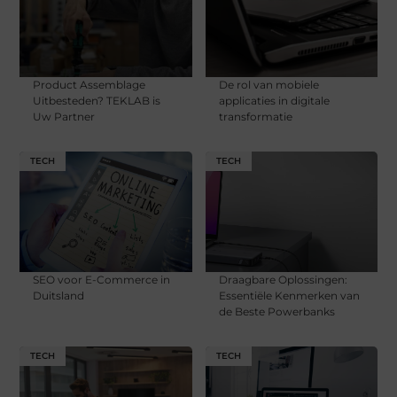
Product Assemblage
De rol van mobiele
Uitbesteden? TEKLAB is
applicaties in digitale
Uw Partner
transformatie
TECH
TECH
SEO voor E-Commerce in
Draagbare Oplossingen:
Duitsland
Essentiële Kenmerken van
de Beste Powerbanks
TECH
TECH