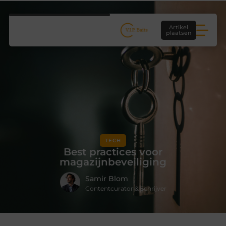
Artikel
plaatsen
TECH
Best practices voor
magazijnbeveiliging
Samir Blom
Contentcurator & Schrijver