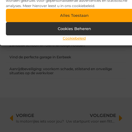
worden gebruikt voor gepersonaliseerde advertenties en statistische
RECENTE BERICHTEN
analyses. Meer hierover leest u in ons cookiebeleid.
7 tips voor het kiezen van een luxe vakantiepark
Alles Toestaan
Waar let je op bij het kiezen van een vakantiepark?
Cookies Beheren
Overkapping in fases: zo begin je slim en breid je later uit
Cookiebeleid
Zandbak schoon en diervriendelijk houden
Vind de perfecte garage in Eerbeek
Aanrijdbeveiliging: voorkom schade, stilstand en onveilige
situaties op de werkvloer
VORIGE
VOLGENDE
Is motorrijles iets voor jou?
Uw startpunt voor een fitte levensstijl: ontdek Fitness24.nl