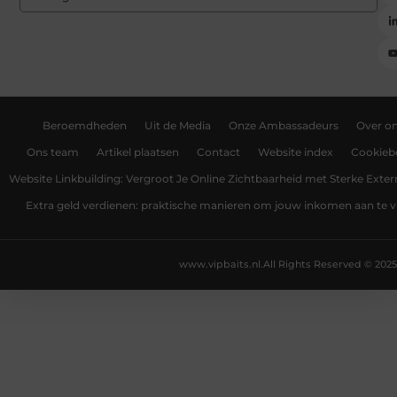
Beroemdheden
Uit de Media
Onze Ambassadeurs
Over o
Ons team
Artikel plaatsen
Contact
Website index
Cookiebe
Website Linkbuilding: Vergroot Je Online Zichtbaarheid met Sterke Exter
Extra geld verdienen: praktische manieren om jouw inkomen aan te v
www.vipbaits.nl.
All Rights Reserved © 2025