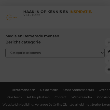
HAAK IN OP KENNIS EN
INSPIRATIE.
V.I.P. Baits
Media en Beroemde mensen
Bericht categorie
Beroemdheden
Uit de Media
Onze Ambassadeurs
Over o
Ons team
Artikel plaatsen
Contact
Website index
Cookiebe
Website Linkbuilding: Vergroot Je Online Zichtbaarheid met Sterke Exter