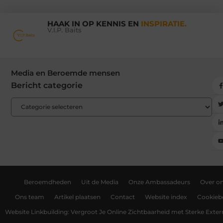
HAAK IN OP KENNIS EN
INSPIRATIE.
V.I.P. Baits
Media en Beroemde mensen
Bericht categorie
Beroemdheden
Uit de Media
Onze Ambassadeurs
Over o
Ons team
Artikel plaatsen
Contact
Website index
Cookiebe
Website Linkbuilding: Vergroot Je Online Zichtbaarheid met Sterke Exter