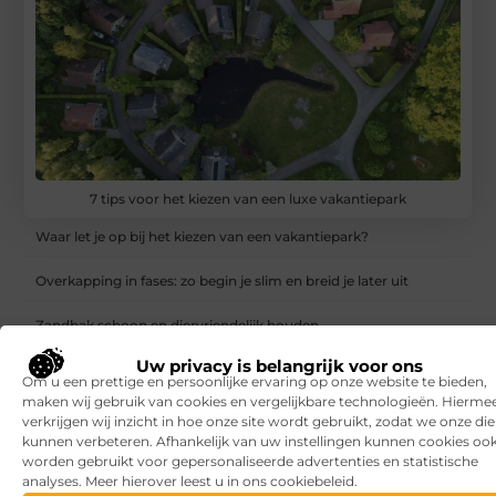
7 tips voor het kiezen van een luxe vakantiepark
Waar let je op bij het kiezen van een vakantiepark?
Overkapping in fases: zo begin je slim en breid je later uit
Zandbak schoon en diervriendelijk houden
Uw privacy is belangrijk voor ons
Vind de perfecte garage in Eerbeek
Om u een prettige en persoonlijke ervaring op onze website te bieden,
maken wij gebruik van cookies en vergelijkbare technologieën. Hierme
Aanrijdbeveiliging: voorkom schade, stilstand en onveilige
verkrijgen wij inzicht in hoe onze site wordt gebruikt, zodat we onze di
situaties op de werkvloer
kunnen verbeteren. Afhankelijk van uw instellingen kunnen cookies oo
worden gebruikt voor gepersonaliseerde advertenties en statistische
Rijlessen in Haarlem? Zo vergroot je jouw kans om sneller te
analyses. Meer hierover leest u in ons cookiebeleid.
slagen