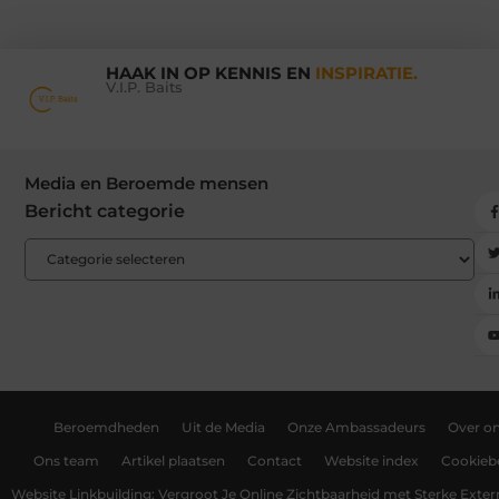
HAAK IN OP KENNIS EN
INSPIRATIE.
V.I.P. Baits
Media en Beroemde mensen
Bericht categorie
Beroemdheden
Uit de Media
Onze Ambassadeurs
Over o
Ons team
Artikel plaatsen
Contact
Website index
Cookiebe
Website Linkbuilding: Vergroot Je Online Zichtbaarheid met Sterke Exter