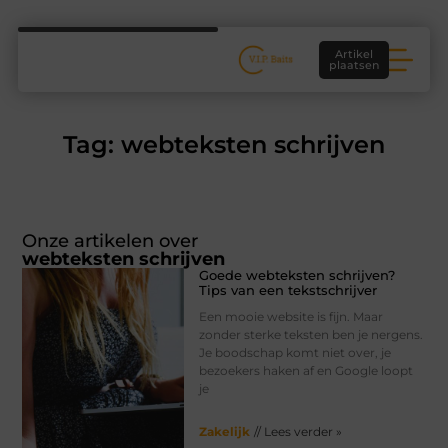
Artikel
plaatsen
Tag: webteksten schrijven
Onze artikelen over
webteksten schrijven
Goede webteksten schrijven?
Tips van een tekstschrijver
Een mooie website is fijn. Maar
zonder sterke teksten ben je nergens.
Je boodschap komt niet over, je
bezoekers haken af en Google loopt
je
Zakelijk
// Lees verder »