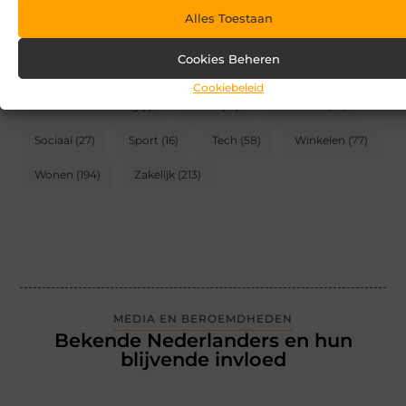
Alles Toestaan
CATEGORIEËN
Cookies Beheren
Blog
(2)
Games
(174)
Gezondheid
(95)
Cookiebeleid
Internet marketing
(1)
Kunst
(10)
Recreatie
(62)
Sociaal
(27)
Sport
(16)
Tech
(58)
Winkelen
(77)
Wonen
(194)
Zakelijk
(213)
MEDIA EN BEROEMDHEDEN
Bekende Nederlanders en hun
blijvende invloed