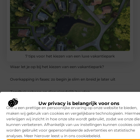
7 tips voor het kiezen van een luxe vakantiepark
Waar let je op bij het kiezen van een vakantiepark?
Overkapping in fases: zo begin je slim en breid je later uit
Zandbak schoon en diervriendelijk houden
Uw privacy is belangrijk voor ons
Vind de perfecte garage in Eerbeek
Om u een prettige en persoonlijke ervaring op onze website te bieden,
maken wij gebruik van cookies en vergelijkbare technologieën. Hierme
Aanrijdbeveiliging: voorkom schade, stilstand en onveilige
verkrijgen wij inzicht in hoe onze site wordt gebruikt, zodat we onze di
situaties op de werkvloer
kunnen verbeteren. Afhankelijk van uw instellingen kunnen cookies oo
worden gebruikt voor gepersonaliseerde advertenties en statistische
Rijlessen in Haarlem? Zo vergroot je jouw kans om sneller te
analyses. Meer hierover leest u in ons cookiebeleid.
slagen