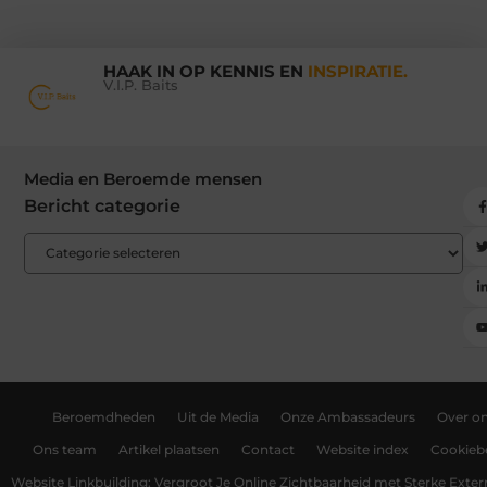
HAAK IN OP KENNIS EN
INSPIRATIE.
V.I.P. Baits
Media en Beroemde mensen
Bericht categorie
Beroemdheden
Uit de Media
Onze Ambassadeurs
Over o
Ons team
Artikel plaatsen
Contact
Website index
Cookiebe
Website Linkbuilding: Vergroot Je Online Zichtbaarheid met Sterke Exter