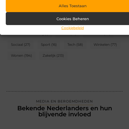
Alles Toestaan
CATEGORIEËN
Cookies Beheren
Blog
(2)
Games
(174)
Gezondheid
(95)
Cookiebeleid
Internet marketing
(1)
Kunst
(10)
Recreatie
(62)
Sociaal
(27)
Sport
(16)
Tech
(58)
Winkelen
(77)
Wonen
(194)
Zakelijk
(213)
MEDIA EN BEROEMDHEDEN
Bekende Nederlanders en hun
blijvende invloed