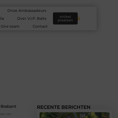
Onze Ambassadeurs
Artikel
ia
Over V.I.P. Baits
plaatsen
Ons team
Contact
 Brabant
RECENTE BERICHTEN
nee van