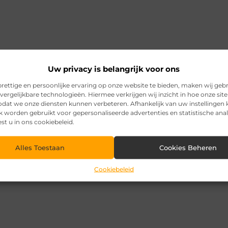
Uw privacy is belangrijk voor ons
rettige en persoonlijke ervaring op onze website te bieden, maken wij geb
vergelijkbare technologieën. Hiermee verkrijgen wij inzicht in hoe onze sit
zodat we onze diensten kunnen verbeteren. Afhankelijk van uw instellingen
k worden gebruikt voor gepersonaliseerde advertenties en statistische ana
est u in ons cookiebeleid.
Alles Toestaan
Cookies Beheren
Cookiebeleid