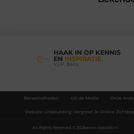
HAAK IN OP KENNIS
EN
INSPIRATIE.
V.I.P. Baits
Beroemdheden
Uit de Media
Onze Amba
Website Linkbuilding: Vergroot Je Online Zichtba
All Rights Reserved © 2025
www.vipbaits.nl.