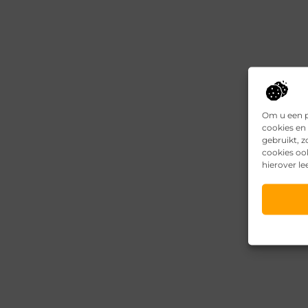
Om u een p
cookies en 
gebruikt, 
cookies oo
hierover le