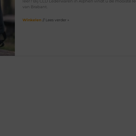
leer? Bij CLD Lederwaren in Alphen vindt u de mooiste 
van Brabant.
Winkelen
// Lees verder »