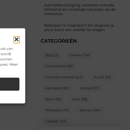
Aanrijdbeveiliging: voorkom schade,
stilstand en onveilige situaties op de
werkvloer
Rijlessen in Haarlem? Zo vergroot je
jouw kans om sneller te slagen
CATEGORIEËN
ruik van
e wordt
Blog
(2)
Games
(174)
 kunnen
lyses. Meer
Gezondheid
(95)
Internet marketing
(1)
Kunst
(10)
Recreatie
(62)
Sociaal
(27)
Sport
(16)
Tech
(58)
Winkelen
(77)
Wonen
(194)
Zakelijk
(213)