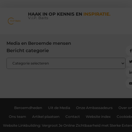
HAAK IN OP KENNIS EN
INSPIRATIE.
V.I.P. Baits
Media en Beroemde mensen
Bericht categorie
Beroemdheden
Uit de Media
Onze Ambassadeurs
Over o
Ons team
Artikel plaatsen
Contact
Website index
Cookiebe
Website Linkbuilding: Vergroot Je Online Zichtbaarheid met Sterke Exter