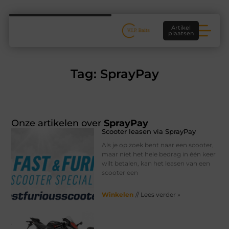
Artikel
plaatsen
Tag: SprayPay
Onze artikelen over
SprayPay
Scooter leasen via SprayPay
Als je op zoek bent naar een scooter,
maar niet het hele bedrag in één keer
wilt betalen, kan het leasen van een
scooter een
Winkelen
// Lees verder »