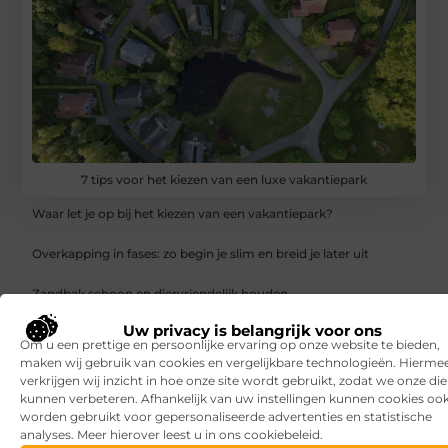
7 tips voor het kiezen van een luxe vakantiepark
Waar let je op bij het kiezen van een vakantiepark?
Overkapping in fases: zo begin je slim en breid je later uit
Zandbak schoon en diervriendelijk houden
Uw privacy is belangrijk voor ons
Vind de perfecte garage in Eerbeek
Om u een prettige en persoonlijke ervaring op onze website te bieden,
maken wij gebruik van cookies en vergelijkbare technologieën. Hierme
Aanrijdbeveiliging: voorkom schade, stilstand en onveilige
verkrijgen wij inzicht in hoe onze site wordt gebruikt, zodat we onze di
situaties op de werkvloer
kunnen verbeteren. Afhankelijk van uw instellingen kunnen cookies oo
worden gebruikt voor gepersonaliseerde advertenties en statistische
Rijlessen in Haarlem? Zo vergroot je jouw kans om sneller te
analyses. Meer hierover leest u in ons cookiebeleid.
slagen