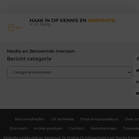
HAAK IN OP KENNIS EN
INSPIRATIE.
V.I.P. Baits
Media en Beroemde mensen
Bericht categorie
Beroemdheden
Uit de Media
Onze Ambassadeurs
Over o
Ons team
Artikel plaatsen
Contact
Website index
Cookiebe
Website Linkbuilding: Vergroot Je Online Zichtbaarheid met Sterke Exter