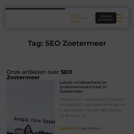
Artikel
plaatsen
Tag: SEO Zoetermeer
Onze artikelen over
SEO
Zoetermeer
Lokale vindbaarheid en
ondernemersklimaat in
Zoetermeer
Waarom een regionaal SEO bureau?
Als bedrijf of organisatie is het fijn om
in zee te gaan met een SEO bureau
uit de buurt. Er
Zakelijk
// Lees verder »