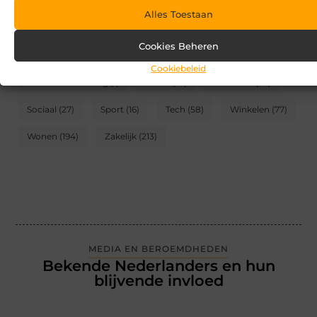
Alles Toestaan
CATEGORIEËN
Cookies Beheren
Blog
(2)
Games
(174)
Gezondheid
(95)
Cookiebeleid
Internet marketing
(1)
Kunst
(10)
Recreatie
(62)
Sociaal
(27)
Sport
(16)
Tech
(58)
Winkelen
(77)
Wonen
(194)
Zakelijk
(213)
MEDIA EN BEROEMDHEDEN
Bekende Nederlanders en hun
blijvende invloed