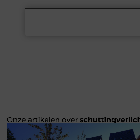
Onze artikelen over
schuttingverlic