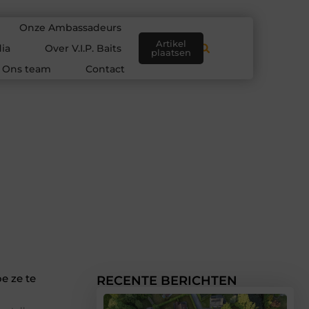
Onze Ambassadeurs
Artikel
ia
Over V.I.P. Baits
plaatsen
Ons team
Contact
g
e ze te
RECENTE BERICHTEN