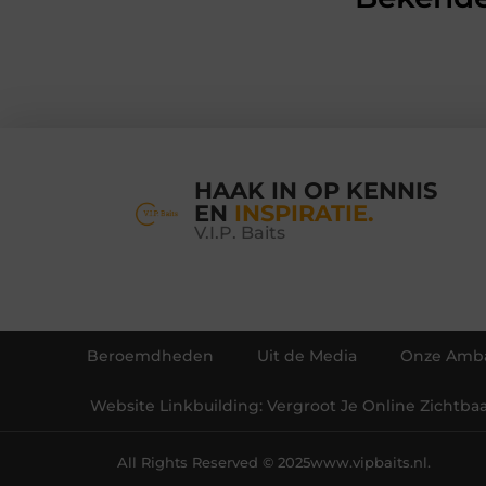
HAAK IN OP KENNIS
EN
INSPIRATIE.
V.I.P. Baits
Beroemdheden
Uit de Media
Onze Amba
Website Linkbuilding: Vergroot Je Online Zichtba
All Rights Reserved © 2025
www.vipbaits.nl.