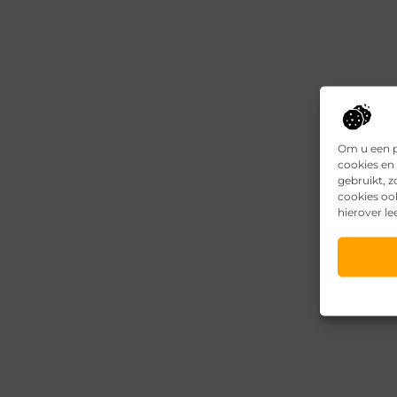
Om u een p
cookies en 
gebruikt, 
cookies oo
hierover le