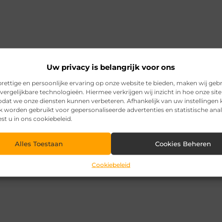
Uw privacy is belangrijk voor ons
rettige en persoonlijke ervaring op onze website te bieden, maken wij geb
vergelijkbare technologieën. Hiermee verkrijgen wij inzicht in hoe onze sit
zodat we onze diensten kunnen verbeteren. Afhankelijk van uw instellingen
k worden gebruikt voor gepersonaliseerde advertenties en statistische ana
est u in ons cookiebeleid.
Alles Toestaan
Cookies Beheren
Cookiebeleid