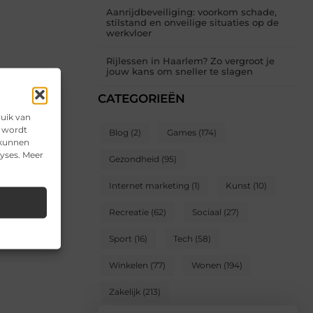
Aanrijdbeveiliging: voorkom schade,
stilstand en onveilige situaties op de
werkvloer
Rijlessen in Haarlem? Zo vergroot je
jouw kans om sneller te slagen
CATEGORIEËN
ruik van
e wordt
Blog
(2)
Games
(174)
 kunnen
lyses. Meer
Gezondheid
(95)
Internet marketing
(1)
Kunst
(10)
Recreatie
(62)
Sociaal
(27)
Sport
(16)
Tech
(58)
Winkelen
(77)
Wonen
(194)
Zakelijk
(213)