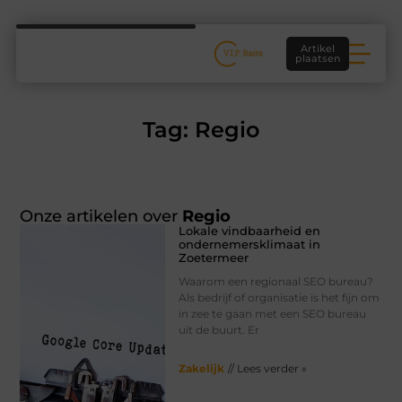
Artikel
plaatsen
Tag: Regio
Onze artikelen over
Regio
Lokale vindbaarheid en
ondernemersklimaat in
Zoetermeer
Waarom een regionaal SEO bureau?
Als bedrijf of organisatie is het fijn om
in zee te gaan met een SEO bureau
uit de buurt. Er
Zakelijk
// Lees verder »