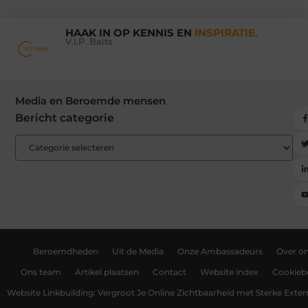
HAAK IN OP KENNIS EN
INSPIRATIE.
V.I.P. Baits
Media en Beroemde mensen
Bericht categorie
Beroemdheden
Uit de Media
Onze Ambassadeurs
Over o
Ons team
Artikel plaatsen
Contact
Website index
Cookiebe
Website Linkbuilding: Vergroot Je Online Zichtbaarheid met Sterke Exter