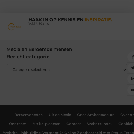
HAAK IN OP KENNIS EN
INSPIRATIE.
V.I.P. Baits
Media en Beroemde mensen
Bericht categorie
Beroemdheden
Uit de Media
Onze Ambassadeurs
Over o
Ons team
Artikel plaatsen
Contact
Website index
Cookiebe
Website Linkbuilding: Vergroot Je Online Zichtbaarheid met Sterke Exter