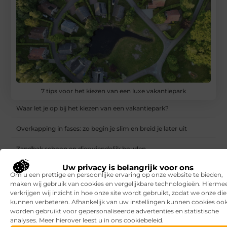
7 tips voor het kiezen van een luxe vakantiepark
Waar let je op bij het kiezen van een vakantiepark?
Overkapping in fases: zo begin je slim en breid je later uit
Zandbak schoon en diervriendelijk houden
Uw privacy is belangrijk voor ons
Vind de perfecte garage in Eerbeek
Om u een prettige en persoonlijke ervaring op onze website te bieden,
maken wij gebruik van cookies en vergelijkbare technologieën. Hierme
Aanrijdbeveiliging: voorkom schade, stilstand en onveilige
verkrijgen wij inzicht in hoe onze site wordt gebruikt, zodat we onze di
situaties op de werkvloer
kunnen verbeteren. Afhankelijk van uw instellingen kunnen cookies oo
worden gebruikt voor gepersonaliseerde advertenties en statistische
Rijlessen in Haarlem? Zo vergroot je jouw kans om sneller te
analyses. Meer hierover leest u in ons cookiebeleid.
slagen