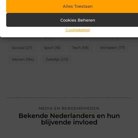
Alles Toestaan
CATEGORIEËN
Cookies Beheren
Blog
(2)
Games
(174)
Gezondheid
(95)
Cookiebeleid
Internet marketing
(1)
Kunst
(10)
Recreatie
(62)
Sociaal
(27)
Sport
(16)
Tech
(58)
Winkelen
(77)
Wonen
(194)
Zakelijk
(213)
MEDIA EN BEROEMDHEDEN
Bekende Nederlanders en hun
blijvende invloed