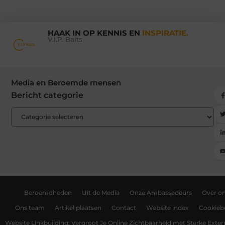
HAAK IN OP KENNIS EN
INSPIRATIE.
V.I.P. Baits
Media en Beroemde mensen
Bericht categorie
Beroemdheden
Uit de Media
Onze Ambassadeurs
Over o
Ons team
Artikel plaatsen
Contact
Website index
Cookiebe
Website Linkbuilding: Vergroot Je Online Zichtbaarheid met Sterke Exter