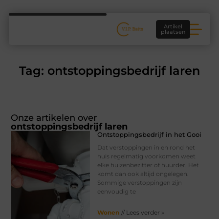
Artikel
plaatsen
Tag: ontstoppingsbedrijf laren
Onze artikelen over
ontstoppingsbedrijf laren
Ontstoppingsbedrijf in het Gooi
Dat verstoppingen in en rond het
huis regelmatig voorkomen weet
elke huizenbezitter of huurder. Het
komt dan ook altijd ongelegen.
Sommige verstoppingen zijn
eenvoudig te
Wonen
// Lees verder »