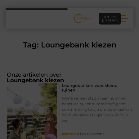
Artikel
plaatsen
Tag: Loungebank kiezen
Onze artikelen over
Loungebank kiezen
Loungebanken voor kleine
tuinen
Wonen in een stad of een huis met
beperkte buitenruimte hoeft geen
belemmering te zijn om optimaal van
het buitenleven te genieten. Zelfs in
een
Wonen
// Lees verder »