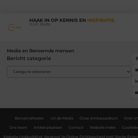
HAAK IN OP KENNIS EN
INSPIRATIE.
V.I.P. Baits
Media en Beroemde mensen
Bericht categorie
Beroemdheden
Uit de Media
Onze Ambassadeurs
Over o
Ons team
Artikel plaatsen
Contact
Website index
Cookiebe
Website Linkbuilding: Vergroot Je Online Zichtbaarheid met Sterke Exter