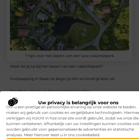
7 tips voor het kiezen van een luxe vakantiepark
Waar let je op bij het kiezen van een vakantiepark?
Overkapping in fases: zo begin je slim en breid je later uit
Zandbak schoon en diervriendelijk houden
Uw privacy is belangrijk voor ons
Vind de perfecte garage in Eerbeek
Om u een prettige en persoonlijke ervaring op onze website te bieden,
maken wij gebruik van cookies en vergelijkbare technologieën. Hierme
Aanrijdbeveiliging: voorkom schade, stilstand en onveilige
verkrijgen wij inzicht in hoe onze site wordt gebruikt, zodat we onze di
situaties op de werkvloer
kunnen verbeteren. Afhankelijk van uw instellingen kunnen cookies oo
worden gebruikt voor gepersonaliseerde advertenties en statistische
Rijlessen in Haarlem? Zo vergroot je jouw kans om sneller te
analyses. Meer hierover leest u in ons cookiebeleid.
slagen