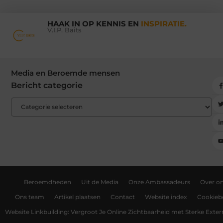
HAAK IN OP KENNIS EN
INSPIRATIE.
V.I.P. Baits
Media en Beroemde mensen
Bericht categorie
Beroemdheden
Uit de Media
Onze Ambassadeurs
Over o
Ons team
Artikel plaatsen
Contact
Website index
Cookiebe
Website Linkbuilding: Vergroot Je Online Zichtbaarheid met Sterke Exter