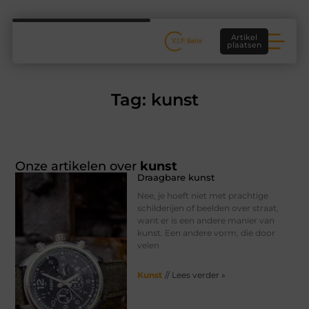
Artikel
plaatsen
Tag: kunst
Onze artikelen over
kunst
Draagbare kunst
Nee, je hoeft niet met prachtige
schilderijen of beelden over straat,
want er is een andere manier van
kunst. Een andere vorm, die door
velen
Kunst
// Lees verder »