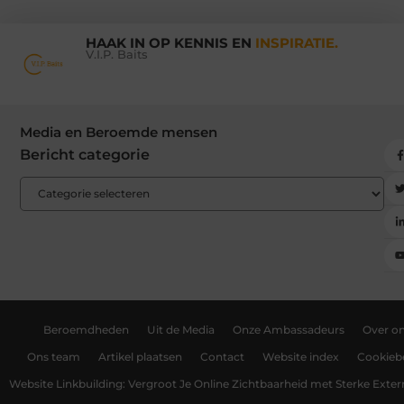
HAAK IN OP KENNIS EN
INSPIRATIE.
V.I.P. Baits
Media en Beroemde mensen
Bericht categorie
Beroemdheden
Uit de Media
Onze Ambassadeurs
Over o
Ons team
Artikel plaatsen
Contact
Website index
Cookiebe
Website Linkbuilding: Vergroot Je Online Zichtbaarheid met Sterke Exter