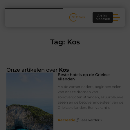
Artikel
plaatsen
Tag: Kos
Onze artikelen over
Kos
Beste hotels op de Griekse
eilanden
Als de zomer nadert, beginnen velen
van ons te dromen van
zonovergoten stranden, azuurblauwe
zeeën en de betoverende sfeer van de
Griekse eilanden. Een vakantie
Recreatie
// Lees verder »