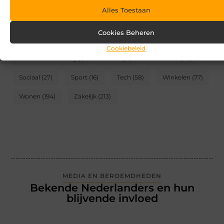
Alles Toestaan
CATEGORIEËN
Cookies Beheren
Blog
(2)
Games
(174)
Gezondheid
(95)
Cookiebeleid
Internet marketing
(1)
Kunst
(10)
Recreatie
(62)
Sociaal
(27)
Sport
(16)
Tech
(58)
Winkelen
(77)
Wonen
(194)
Zakelijk
(213)
MEDIA EN BEROEMDHEDEN
Bekende Nederlanders en hun
blijvende invloed