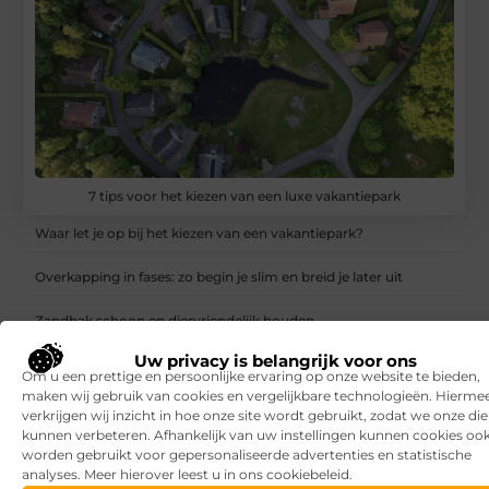
7 tips voor het kiezen van een luxe vakantiepark
Waar let je op bij het kiezen van een vakantiepark?
Overkapping in fases: zo begin je slim en breid je later uit
Zandbak schoon en diervriendelijk houden
Uw privacy is belangrijk voor ons
Vind de perfecte garage in Eerbeek
Om u een prettige en persoonlijke ervaring op onze website te bieden,
maken wij gebruik van cookies en vergelijkbare technologieën. Hierme
Aanrijdbeveiliging: voorkom schade, stilstand en onveilige
verkrijgen wij inzicht in hoe onze site wordt gebruikt, zodat we onze di
situaties op de werkvloer
kunnen verbeteren. Afhankelijk van uw instellingen kunnen cookies oo
worden gebruikt voor gepersonaliseerde advertenties en statistische
Rijlessen in Haarlem? Zo vergroot je jouw kans om sneller te
analyses. Meer hierover leest u in ons cookiebeleid.
slagen