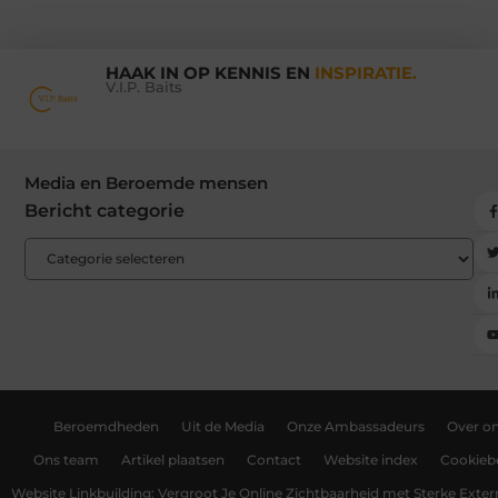
HAAK IN OP KENNIS EN
INSPIRATIE.
V.I.P. Baits
Media en Beroemde mensen
Bericht categorie
Beroemdheden
Uit de Media
Onze Ambassadeurs
Over o
Ons team
Artikel plaatsen
Contact
Website index
Cookiebe
Website Linkbuilding: Vergroot Je Online Zichtbaarheid met Sterke Exter