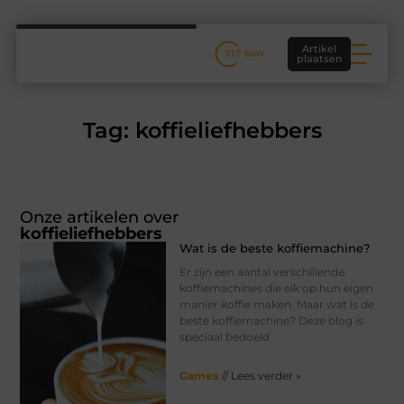
Artikel
plaatsen
Tag: koffieliefhebbers
Onze artikelen over
koffieliefhebbers
Wat is de beste koffiemachine?
Er zijn een aantal verschillende
koffiemachines die elk op hun eigen
manier koffie maken. Maar wat is de
beste koffiemachine? Deze blog is
speciaal bedoeld
Games
// Lees verder »