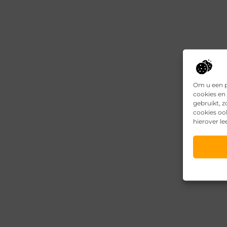
Om u een p
cookies en 
gebruikt, 
cookies oo
hierover le