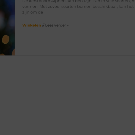
De kerstboom Alphen aan den Rijn is er in vele soorten, 
vormen. Met zoveel soorten bomen beschikbaar, kan het 
zijn om de
Winkelen
// Lees verder »