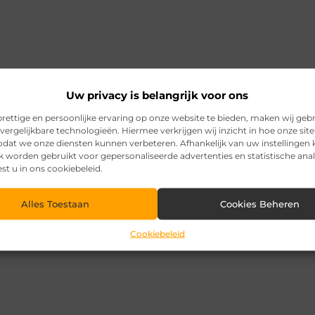
Uw privacy is belangrijk voor ons
rettige en persoonlijke ervaring op onze website te bieden, maken wij geb
vergelijkbare technologieën. Hiermee verkrijgen wij inzicht in hoe onze sit
zodat we onze diensten kunnen verbeteren. Afhankelijk van uw instellingen
k worden gebruikt voor gepersonaliseerde advertenties en statistische ana
est u in ons cookiebeleid.
Alles Toestaan
Cookies Beheren
Cookiebeleid