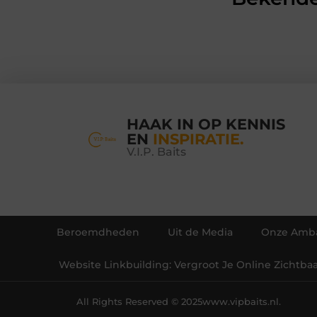
HAAK IN OP KENNIS
EN
INSPIRATIE.
V.I.P. Baits
Beroemdheden
Uit de Media
Onze Amba
Website Linkbuilding: Vergroot Je Online Zichtba
All Rights Reserved © 2025
www.vipbaits.nl.