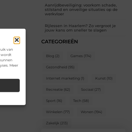
Aanrijdbeveiliging: voorkom schade,
stilstand en onveilige situaties op de
werkvloer
Rijlessen in Haarlem? Zo vergroot je
jouw kans om sneller te slagen
CATEGORIEËN
ruik van
e wordt
Blog
(2)
Games
(174)
 kunnen
lyses. Meer
Gezondheid
(95)
Internet marketing
(1)
Kunst
(10)
Recreatie
(62)
Sociaal
(27)
Sport
(16)
Tech
(58)
Winkelen
(77)
Wonen
(194)
Zakelijk
(213)