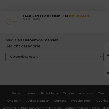
HAAK IN OP KENNIS EN
INSPIRATIE.
V.I.P. Baits
Media en Beroemde mensen
Bericht categorie
Beroemdheden
Uit de Media
Onze Ambassadeurs
Over o
Ons team
Artikel plaatsen
Contact
Website index
Cookiebe
Website Linkbuilding: Vergroot Je Online Zichtbaarheid met Sterke Exter