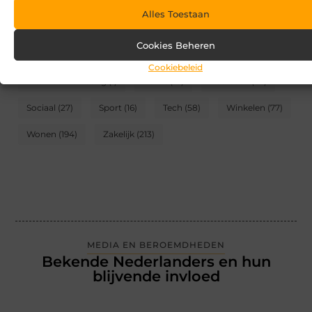
Alles Toestaan
CATEGORIEËN
Cookies Beheren
Blog
(2)
Games
(174)
Gezondheid
(95)
Cookiebeleid
Internet marketing
(1)
Kunst
(10)
Recreatie
(62)
Sociaal
(27)
Sport
(16)
Tech
(58)
Winkelen
(77)
Wonen
(194)
Zakelijk
(213)
MEDIA EN BEROEMDHEDEN
Bekende Nederlanders en hun
blijvende invloed