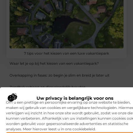
7 tips voor het kiezen van een luxe vakantiepark
Waar let je op bij het kiezen van een vakantiepark?
Overkapping in fases: zo begin je slim en breid je later uit
Zandbak schoon en diervriendelijk houden
Uw privacy is belangrijk voor ons
Vind de perfecte garage in Eerbeek
Om u een prettige en persoonlijke ervaring op onze website te bieden,
maken wij gebruik van cookies en vergelijkbare technologieën. Hierme
Aanrijdbeveiliging: voorkom schade, stilstand en onveilige
verkrijgen wij inzicht in hoe onze site wordt gebruikt, zodat we onze di
situaties op de werkvloer
kunnen verbeteren. Afhankelijk van uw instellingen kunnen cookies oo
worden gebruikt voor gepersonaliseerde advertenties en statistische
Rijlessen in Haarlem? Zo vergroot je jouw kans om sneller te
analyses. Meer hierover leest u in ons cookiebeleid.
slagen