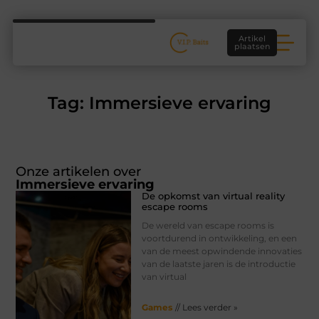
Artikel
plaatsen
Tag: Immersieve ervaring
Onze artikelen over
Immersieve ervaring
De opkomst van virtual reality
escape rooms
De wereld van escape rooms is
voortdurend in ontwikkeling, en een
van de meest opwindende innovaties
van de laatste jaren is de introductie
van virtual
Games
// Lees verder »