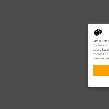
Om u een p
cookies en 
gebruikt, 
cookies oo
hierover le