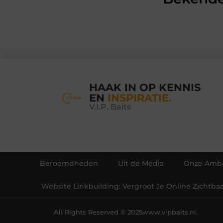
HAAK IN OP KENNIS
EN
INSPIRATIE.
V.I.P. Baits
Beroemdheden
Uit de Media
Onze Amba
Website Linkbuilding: Vergroot Je Online Zichtba
All Rights Reserved © 2025
www.vipbaits.nl.