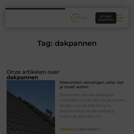
Artikel
plaatsen
Tag: dakpannen
Onze artikelen over
dakpannen
Nokvorsten vervangen: alles dat
je moet weten
Nokvorsten zijn een belangrijk
onderdeel van het dak van je huis en
zorgen voor de afdichting en
bescherming van de overgang
tussen de zijkanten van
Wonen
// Lees verder »