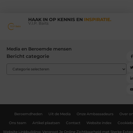
HAAK IN OP KENNIS EN
INSPIRATIE.
V.I.P. Baits
Media en Beroemde mensen
Bericht categorie
Beroemdheden
Uit de Media
Onze Ambassadeurs
Over o
Ons team
Artikel plaatsen
Contact
Website index
Cookiebe
Website Linkbuilding: Vergroot Je Online Zichtbaarheid met Sterke Exter