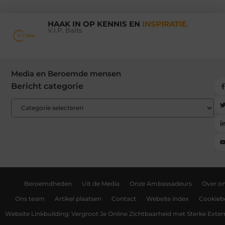
HAAK IN OP KENNIS EN
INSPIRATIE.
V.I.P. Baits
Media en Beroemde mensen
Bericht categorie
Beroemdheden
Uit de Media
Onze Ambassadeurs
Over o
Ons team
Artikel plaatsen
Contact
Website index
Cookiebe
Website Linkbuilding: Vergroot Je Online Zichtbaarheid met Sterke Exter