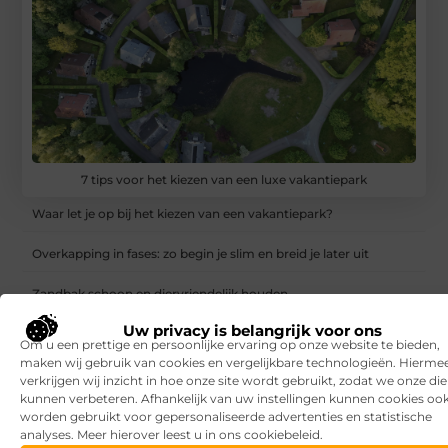
7 tips voor het kiezen van een luxe vakantiepark
Waar let je op bij het kiezen van een vakantiepark?
Overkapping in fases: zo begin je slim en breid je later uit
Zandbak schoon en diervriendelijk houden
Uw privacy is belangrijk voor ons
Vind de perfecte garage in Eerbeek
Om u een prettige en persoonlijke ervaring op onze website te bieden,
maken wij gebruik van cookies en vergelijkbare technologieën. Hierme
Aanrijdbeveiliging: voorkom schade, stilstand en onveilige
verkrijgen wij inzicht in hoe onze site wordt gebruikt, zodat we onze di
situaties op de werkvloer
kunnen verbeteren. Afhankelijk van uw instellingen kunnen cookies oo
worden gebruikt voor gepersonaliseerde advertenties en statistische
Rijlessen in Haarlem? Zo vergroot je jouw kans om sneller te
analyses. Meer hierover leest u in ons cookiebeleid.
slagen