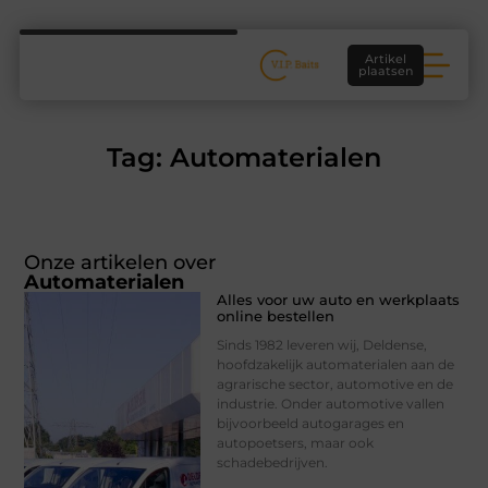
Artikel
plaatsen
Tag: Automaterialen
Onze artikelen over
Automaterialen
Alles voor uw auto en werkplaats
online bestellen
Sinds 1982 leveren wij, Deldense,
hoofdzakelijk automaterialen aan de
agrarische sector, automotive en de
industrie. Onder automotive vallen
bijvoorbeeld autogarages en
autopoetsers, maar ook
schadebedrijven.