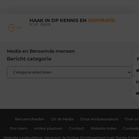
HAAK IN OP KENNIS EN
INSPIRATIE.
V.I.P. Baits
Media en Beroemde mensen
Bericht categorie
Beroemdheden
Uit de Media
Onze Ambassadeurs
Over o
Ons team
Artikel plaatsen
Contact
Website index
Cookiebe
Website Linkbuilding: Vergroot Je Online Zichtbaarheid met Sterke Exter