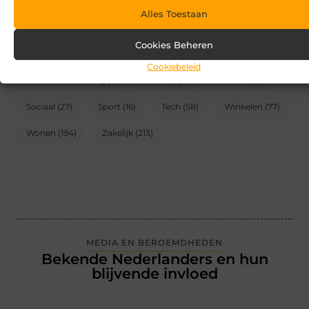
Alles Toestaan
CATEGORIEËN
Cookies Beheren
Blog
(2)
Games
(174)
Gezondheid
(95)
Cookiebeleid
Internet marketing
(1)
Kunst
(10)
Recreatie
(62)
Sociaal
(27)
Sport
(16)
Tech
(58)
Winkelen
(77)
Wonen
(194)
Zakelijk
(213)
MEDIA EN BEROEMDHEDEN
Bekende Nederlanders en hun
blijvende invloed