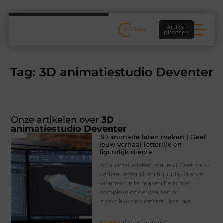
Artikel
plaatsen
Tag: 3D animatiestudio Deventer
Onze artikelen over
3D
animatiestudio Deventer
3D animatie laten maken | Geef
jouw verhaal letterlijk en
figuurlijk diepte
3D animatie laten maken | Geef jouw
verhaal letterlijk en figuurlijk diepte
Wanneer je te maken hebt met
complexe onderwerpen of
ingewikkelde diensten, kan het
Games
// Lees verder »