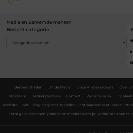
Media en Beroemde mensen
Bericht categorie
Beroemdheden
Uit de Media
Onze Ambassadeurs
Over o
Ons team
Artikel plaatsen
Contact
Website index
Cookiebe
Website Linkbuilding: Vergroot Je Online Zichtbaarheid met Sterke Exter
Extra geld verdienen: praktische manieren om jouw inkomen aan te v