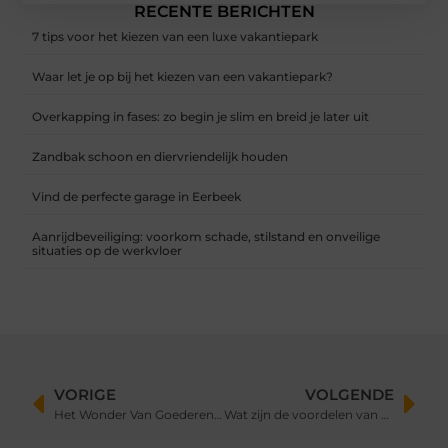
RECENTE BERICHTEN
7 tips voor het kiezen van een luxe vakantiepark
Waar let je op bij het kiezen van een vakantiepark?
Overkapping in fases: zo begin je slim en breid je later uit
Zandbak schoon en diervriendelijk houden
Vind de perfecte garage in Eerbeek
Aanrijdbeveiliging: voorkom schade, stilstand en onveilige
situaties op de werkvloer
VORIGE
VOLGENDE
Het Wonder Van Goederenlift: Een Onmisbaar Instrument In De Moderne Industrie
Wat zijn de voordelen van het bedienen van uw thermostaat met een virtuele assistent?