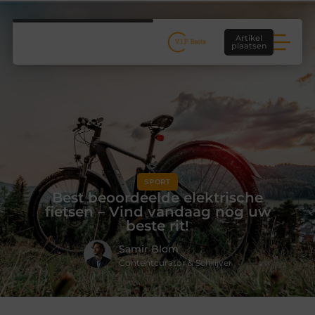
Artikel
plaatsen
SPORT
Best beoordeelde elektrische
fietsen – Vind vandaag nog uw
beste rit!
Samir Blom
Contentcurator & Schrijver