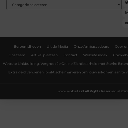
Beroemdheden
Uit de Media
Onze Ambassadeurs
Over o
Ons team
Artikel plaatsen
Contact
Website index
Cookiebe
Website Linkbuilding: Vergroot Je Online Zichtbaarheid met Sterke Exter
Extra geld verdienen: praktische manieren om jouw inkomen aan te v
www.vipbaits.nl.
All Rights Reserved © 2025