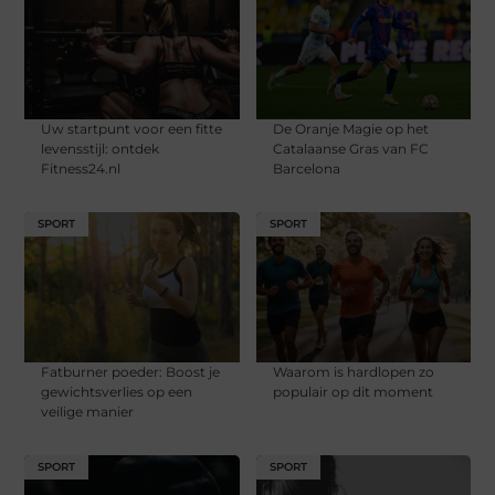
Uw startpunt voor een fitte
De Oranje Magie op het
levensstijl: ontdek
Catalaanse Gras van FC
Fitness24.nl
Barcelona
SPORT
SPORT
Fatburner poeder: Boost je
Waarom is hardlopen zo
gewichtsverlies op een
populair op dit moment
veilige manier
SPORT
SPORT