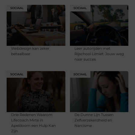
SOCIAAL
SOCIAAL
Webdesign kan zeker
Leer autorijden met
betaalbaar
Rijschool Limiet: Jouw weg
naar succes
SOCIAAL
SOCIAAL
Drie Redenen Waarom
De Dunne Lijn Tussen
Lifecoach Mirte in
Zelfverzekerdheid en
Apeldoorn een Hulp Kan
Narcisme
Zijn