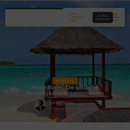
Artikel
plaatsen
RECREATIE
Malediven: De ultieme
huwelijksreisbestemming
Samir Blom
Contentcurator & Schrijver