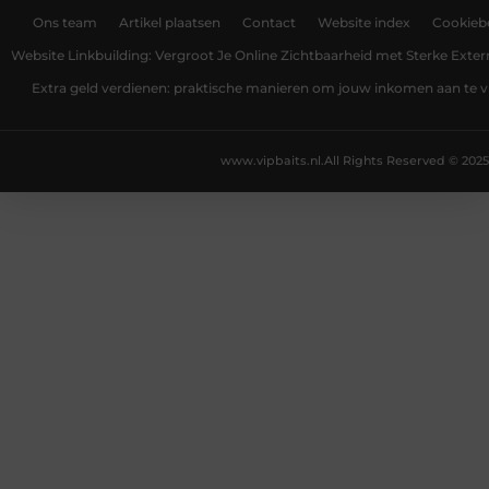
Ons team
Artikel plaatsen
Contact
Website index
Cookiebe
Website Linkbuilding: Vergroot Je Online Zichtbaarheid met Sterke Exter
Extra geld verdienen: praktische manieren om jouw inkomen aan te v
www.vipbaits.nl.
All Rights Reserved © 2025