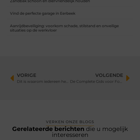
Zandbak schoon en diervriendelijk houden
Vind de perfecte garage in Eerbeek
Aanrijdbeveiliging: voorkom schade, stilstand en onveilige
situaties op de werkvloer
VORIGE
VOLGENDE
Dit is waarom iedereen het over neonreclames heeft
De Complete Gids voor Forex Handel: Een beginnersgids
VERKEN ONZE BLOGS
Gerelateerde berichten
die u mogelijk
interesseren