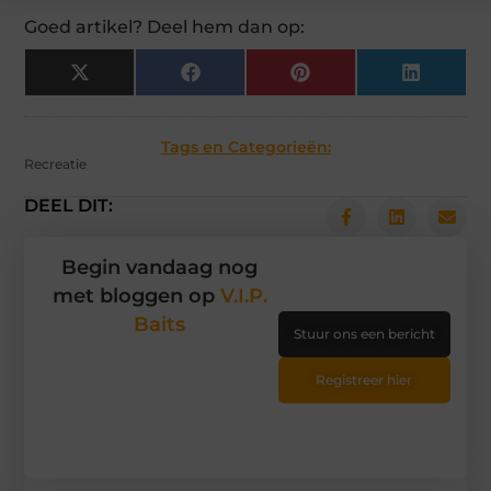
Goed artikel? Deel hem dan op:
X
Facebook
Pinterest
LinkedIn
(Twitter)
Tags en Categorieën:
Recreatie
DEEL DIT:
Begin vandaag nog
met bloggen op
V.I.P.
Baits
Stuur ons een bericht
Registreer hier