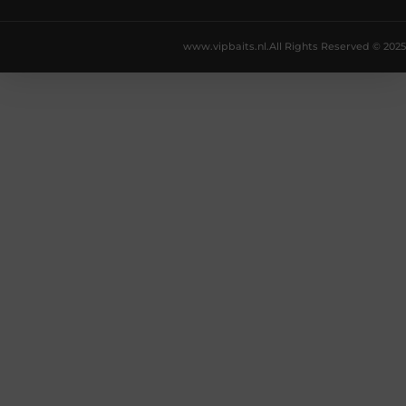
www.vipbaits.nl.
All Rights Reserved © 2025