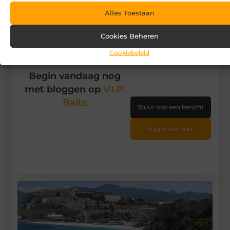
Alles Toestaan
Tags en Categorieën:
Recreatie
Cookies Beheren
DEEL DIT:
Cookiebeleid
Begin vandaag nog
met bloggen op
V.I.P.
Baits
Stuur ons een bericht
Registreer hier