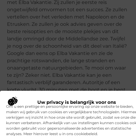
met Elba Vakantie. Zij zullen je eerste reis
ongetwijfeld omvormen tot een succes. Ze zullen
vertellen over het verleden met Napoleon en de
Etrusken. Ze zullen je ook advies geven over de
beste reisopties en de mooiste plekjes van dit
landje omringd door de Middellandse zee. Twijfel
je nog over de schoonheid van dit deel van Italië?
Google dan eens op Elba Vakantie en zie de
prachtige rotswanden, de lange stranden en
onaangetaste natuurgebieden. Te mooi om waar
te zijn? Zeker niet. Elba Vakantie kan je een
fantastisch verblijf garanderen. Autoritje of een
korte vlucht, 30 minuten met de boot en je bent
er.
Uw privacy is belangrijk voor ons
Om u een prettige en persoonlijke ervaring op onze website te bieden,
maken wij gebruik van cookies en vergelijkbare technologieën. Hierme
Goed artikel? Deel hem dan op:
verkrijgen wij inzicht in hoe onze site wordt gebruikt, zodat we onze di
kunnen verbeteren. Afhankelijk van uw instellingen kunnen cookies oo
worden gebruikt voor gepersonaliseerde advertenties en statistische
X
Facebook
Pinterest
LinkedIn
(Twitter)
analyses. Meer hierover leest u in ons cookiebeleid.