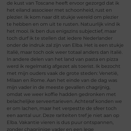
de kust van Toscane heeft ervoor gezorgd dat ik
het eiland associeer met schoonheid, rust en
plezier. Ik kom naar dit stukje wereld om plezier
te hebben en om uit te rusten. Natuurlijk vind ik
het mooi. Ik ben dus enigszins subjectief, maar
toch durf ik te stellen dat iedere Nederlander
onder de indruk zal zijn van Elba. Het is een stukje
Italië, maar toch ook weer totaal anders dan Italië.
In andere delen van het land van pasta en pizza
werd ik regelmatig afgezet als toerist. Ik bezocht
met mijn ouders vaak de grote steden: Venetië,
Milaan en Rome. Aan het einde van de dag was
mijn vader in de meeste gevallen chagrijnig,
omdat we weer koffie hadden gedronken met
belachelijke serveertarieven. Achteraf konden we
er om lachen, maar het verpestte de sfeer toch
een aantal uur. Deze rariteiten tref je niet aan op
Elba. Vakantie vieren is dus puur ontspannen,
zonder chagrijnige vader en een lege