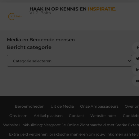
HAAK IN OP KENNIS EN
INSPIRATIE.
V.I.P. Baits
Media en Beroemde mensen
Bericht categorie
Beroemdheden
Uit de Media
Onze Ambassadeurs
Over o
Ons team
Artikel plaatsen
Contact
Website index
Cookiebe
Website Linkbuilding: Vergroot Je Online Zichtbaarheid met Sterke Exter
Extra geld verdienen: praktische manieren om jouw inkomen aan te v