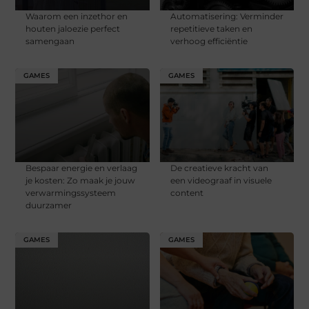
Waarom een inzethor en
Automatisering: Verminder
houten jaloezie perfect
repetitieve taken en
samengaan
verhoog efficiëntie​
GAMES
GAMES
Bespaar energie en verlaag
De creatieve kracht van
je kosten: Zo maak je jouw
een videograaf in visuele
verwarmingssysteem
content
duurzamer
GAMES
GAMES