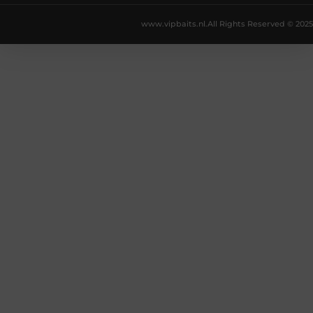
www.vipbaits.nl.
All Rights Reserved © 2025