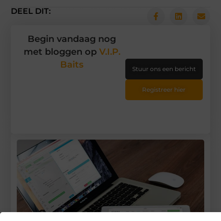
DEEL DIT:
Begin vandaag nog
met bloggen op
V.I.P.
Baits
Stuur ons een bericht
Registreer hier