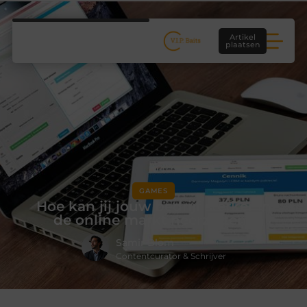
Artikel
plaatsen
GAMES
Hoe kan jij jouw bedrijf sterker in
de online markt neerzetten?
Samir Blom
Contentcurator & Schrijver