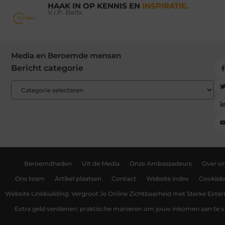
HAAK IN OP KENNIS EN
INSPIRATIE.
V.I.P. Baits
Media en Beroemde mensen
Bericht categorie
Beroemdheden
Uit de Media
Onze Ambassadeurs
Over o
Ons team
Artikel plaatsen
Contact
Website index
Cookiebe
Website Linkbuilding: Vergroot Je Online Zichtbaarheid met Sterke Exter
Extra geld verdienen: praktische manieren om jouw inkomen aan te v